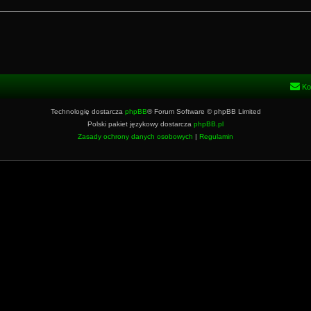
Ko
Technologię dostarcza
phpBB
® Forum Software © phpBB Limited
Polski pakiet językowy dostarcza
phpBB.pl
Zasady ochrony danych osobowych
|
Regulamin