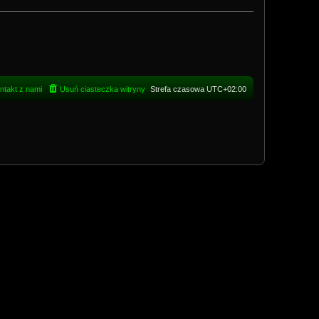
ntakt z nami
Usuń ciasteczka witryny
Strefa czasowa
UTC+02:00