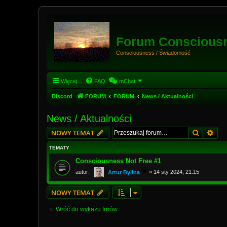
Forum Conscious
Consciousness / Świadomość
Więcej…
FAQ
mChat
Discord
FORUM
FORUM
News / Aktualności
News / Aktualności
Szukaj
Wys
NOWY TEMAT
TEMATY
Consciousness Not Free #1
autor:
»
14 sty 2024, 21:15
Artur Bylina
NOWY TEMAT
Wróć do wykazu forów