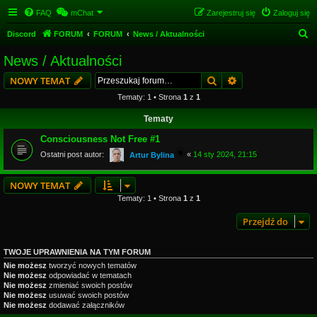
FAQ
mChat
Zarejestruj się
Zaloguj się
S
Discord
FORUM
FORUM
News / Aktualności
z
News / Aktualności
u
Szukaj
Wyszukiwanie z
NOWY TEMAT
k
Tematy: 1 • Strona
1
z
1
a
Tematy
j
Consciousness Not Free #1
Ostatni post autor:
«
14 sty 2024, 21:15
Artur Bylina
NOWY TEMAT
Tematy: 1 • Strona
1
z
1
Przejdź do
TWOJE UPRAWNIENIA NA TYM FORUM
Nie możesz
tworzyć nowych tematów
Nie możesz
odpowiadać w tematach
Nie możesz
zmieniać swoich postów
Nie możesz
usuwać swoich postów
Nie możesz
dodawać załączników