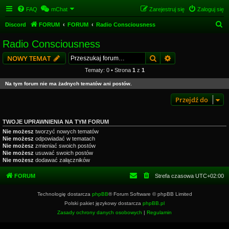
FAQ
mChat
Zarejestruj się
Zaloguj się
S
Discord
FORUM
FORUM
Radio Consciousness
z
Radio Consciousness
u
Szukaj
Wyszukiwanie z
NOWY TEMAT
k
Tematy: 0 • Strona
1
z
1
a
Na tym forum nie ma żadnych tematów ani postów.
j
Przejdź do
TWOJE UPRAWNIENIA NA TYM FORUM
Nie możesz
tworzyć nowych tematów
Nie możesz
odpowiadać w tematach
Nie możesz
zmieniać swoich postów
Nie możesz
usuwać swoich postów
Nie możesz
dodawać załączników
FORUM
Strefa czasowa
UTC+02:00
Technologię dostarcza
phpBB
® Forum Software © phpBB Limited
Polski pakiet językowy dostarcza
phpBB.pl
Zasady ochrony danych osobowych
|
Regulamin