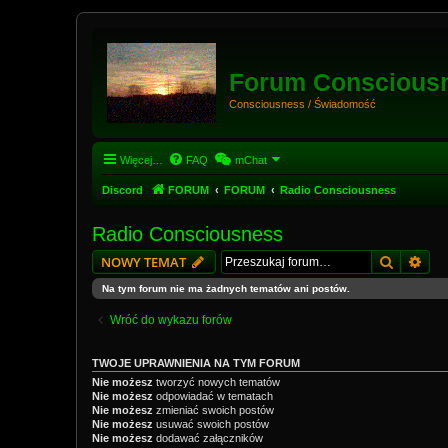
Forum Conscious
Consciousness / Świadomość
Więcej…
FAQ
mChat
Discord
FORUM
FORUM
Radio Consciousness
Radio Consciousness
Szukaj
Wys
NOWY TEMAT
Na tym forum nie ma żadnych tematów ani postów.
Wróć do wykazu forów
TWOJE UPRAWNIENIA NA TYM FORUM
Nie możesz
tworzyć nowych tematów
Nie możesz
odpowiadać w tematach
Nie możesz
zmieniać swoich postów
Nie możesz
usuwać swoich postów
Nie możesz
dodawać załączników