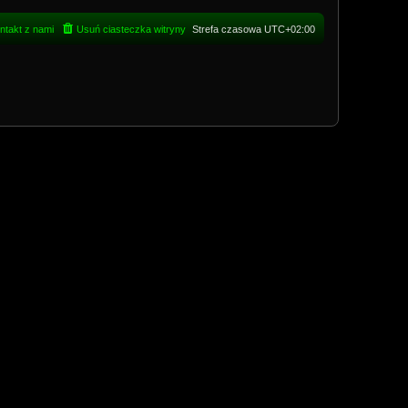
ntakt z nami
Usuń ciasteczka witryny
Strefa czasowa
UTC+02:00