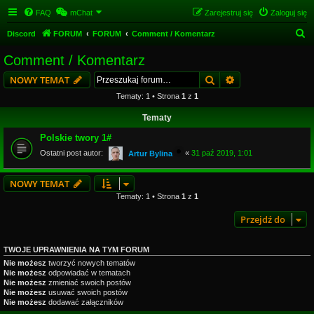
FAQ
mChat
Zarejestruj się
Zaloguj się
S
Discord
FORUM
FORUM
Comment / Komentarz
z
Comment / Komentarz
u
Szukaj
Wyszukiwanie z
NOWY TEMAT
k
Tematy: 1 • Strona
1
z
1
a
Tematy
j
Polskie twory 1#
Ostatni post autor:
«
31 paź 2019, 1:01
Artur Bylina
NOWY TEMAT
Tematy: 1 • Strona
1
z
1
Przejdź do
TWOJE UPRAWNIENIA NA TYM FORUM
Nie możesz
tworzyć nowych tematów
Nie możesz
odpowiadać w tematach
Nie możesz
zmieniać swoich postów
Nie możesz
usuwać swoich postów
Nie możesz
dodawać załączników