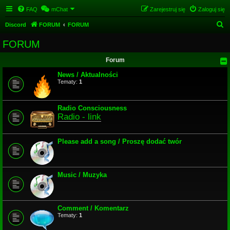
FAQ
mChat
Zarejestruj się
Zaloguj się
S
Discord
FORUM
FORUM
z
FORUM
u
Forum
k
a
News / Aktualności
Tematy:
1
j
Radio Consciousness
Radio - link
Please add a song / Proszę dodać twór
Music / Muzyka
Comment / Komentarz
Tematy:
1