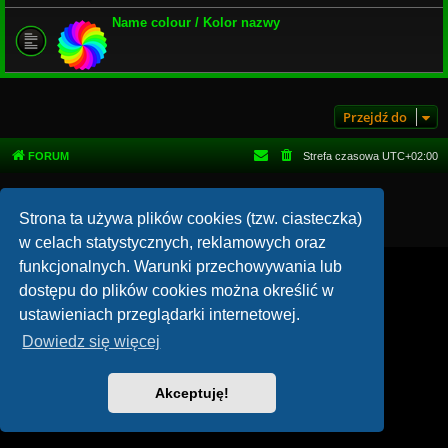
Name colour / Kolor nazwy
Przejdź do
FORUM
Strefa czasowa
UTC+02:00
Technologię dostarcza
phpBB
® Forum Software © phpBB Limited
Polski pakiet językowy dostarcza
phpBB.pl
Strona ta używa plików cookies (tzw. ciasteczka)
Zasady ochrony danych osobowych
|
Regulamin
w celach statystycznych, reklamowych oraz
funkcjonalnych. Warunki przechowywania lub
dostępu do plików cookies można określić w
ustawieniach przeglądarki internetowej.
Dowiedz się więcej
Akceptuję!