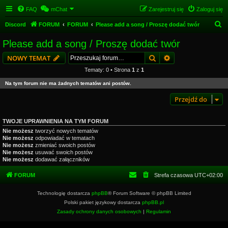
FAQ
mChat
Zarejestruj się
Zaloguj się
S
Discord
FORUM
FORUM
Please add a song / Proszę dodać twór
z
Please add a song / Proszę dodać twór
u
Szukaj
Wyszukiwanie z
NOWY TEMAT
k
Tematy: 0 • Strona
1
z
1
a
Na tym forum nie ma żadnych tematów ani postów.
j
Przejdź do
TWOJE UPRAWNIENIA NA TYM FORUM
Nie możesz
tworzyć nowych tematów
Nie możesz
odpowiadać w tematach
Nie możesz
zmieniać swoich postów
Nie możesz
usuwać swoich postów
Nie możesz
dodawać załączników
FORUM
Strefa czasowa
UTC+02:00
Technologię dostarcza
phpBB
® Forum Software © phpBB Limited
Polski pakiet językowy dostarcza
phpBB.pl
Zasady ochrony danych osobowych
|
Regulamin