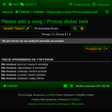
FAQ
mChat
Zarejestruj się
Zaloguj się
S
Discord
FORUM
FORUM
Please add a song / Proszę dodać twór
z
Please add a song / Proszę dodać twór
u
Szukaj
Wyszukiwanie z
NOWY TEMAT
k
Tematy: 0 • Strona
1
z
1
a
Na tym forum nie ma żadnych tematów ani postów.
j
Przejdź do
TWOJE UPRAWNIENIA NA TYM FORUM
Nie możesz
tworzyć nowych tematów
Nie możesz
odpowiadać w tematach
Nie możesz
zmieniać swoich postów
Nie możesz
usuwać swoich postów
Nie możesz
dodawać załączników
FORUM
Strefa czasowa
UTC+02:00
Technologię dostarcza
phpBB
® Forum Software © phpBB Limited
Polski pakiet językowy dostarcza
phpBB.pl
Zasady ochrony danych osobowych
|
Regulamin