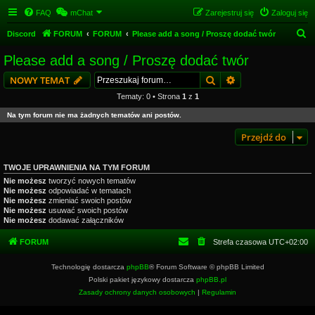
FAQ
mChat
Zarejestruj się
Zaloguj się
S
Discord
FORUM
FORUM
Please add a song / Proszę dodać twór
z
Please add a song / Proszę dodać twór
u
Szukaj
Wyszukiwanie z
NOWY TEMAT
k
Tematy: 0 • Strona
1
z
1
a
Na tym forum nie ma żadnych tematów ani postów.
j
Przejdź do
TWOJE UPRAWNIENIA NA TYM FORUM
Nie możesz
tworzyć nowych tematów
Nie możesz
odpowiadać w tematach
Nie możesz
zmieniać swoich postów
Nie możesz
usuwać swoich postów
Nie możesz
dodawać załączników
FORUM
Strefa czasowa
UTC+02:00
Technologię dostarcza
phpBB
® Forum Software © phpBB Limited
Polski pakiet językowy dostarcza
phpBB.pl
Zasady ochrony danych osobowych
|
Regulamin