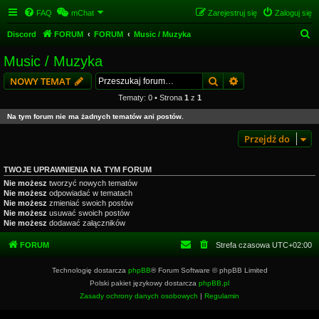
FAQ
mChat
Zarejestruj się
Zaloguj się
S
Discord
FORUM
FORUM
Music / Muzyka
z
Music / Muzyka
u
Szukaj
Wyszukiwanie z
NOWY TEMAT
k
Tematy: 0 • Strona
1
z
1
a
Na tym forum nie ma żadnych tematów ani postów.
j
Przejdź do
TWOJE UPRAWNIENIA NA TYM FORUM
Nie możesz
tworzyć nowych tematów
Nie możesz
odpowiadać w tematach
Nie możesz
zmieniać swoich postów
Nie możesz
usuwać swoich postów
Nie możesz
dodawać załączników
FORUM
Strefa czasowa
UTC+02:00
Technologię dostarcza
phpBB
® Forum Software © phpBB Limited
Polski pakiet językowy dostarcza
phpBB.pl
Zasady ochrony danych osobowych
|
Regulamin