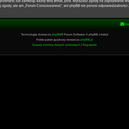
przenieść lub zamknąć każdy twój temat, post. Wyrażasz zgodę na zapisywanie wsz
j zgody, ale ani „Forum Consciousness”, ani phpBB nie ponosi odpowiedzialności 
Ko
Technologię dostarcza
phpBB
® Forum Software © phpBB Limited
Polski pakiet językowy dostarcza
phpBB.pl
Zasady ochrony danych osobowych
|
Regulamin