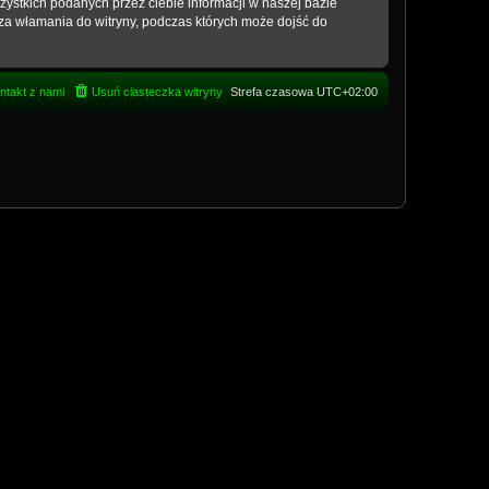
ystkich podanych przez ciebie informacji w naszej bazie
za włamania do witryny, podczas których może dojść do
ntakt z nami
Usuń ciasteczka witryny
Strefa czasowa
UTC+02:00