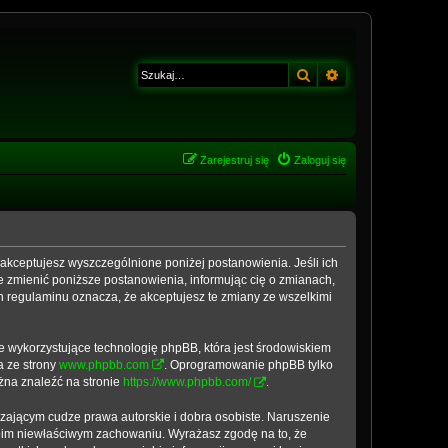
Szukaj
Wyszukiwanie z
Zarejestruj się
Zaloguj się
, akceptujesz wyszczególnione poniżej postanowienia. Jeśli ich
e zmienić poniższe postanowienia, informując cię o zmianach,
h regulaminu oznacza, że akceptujesz te zmiany ze wszelkimi
e wykorzystujące technologię phpBB, która jest środowiskiem
a ze strony
www.phpbb.com
. Oprogramowanie phpBB tylko
ożna znaleźć na stronie
https://www.phpbb.com/
.
zającym cudze prawa autorskie i dobra osobiste. Naruszenie
woim niewłaściwym zachowaniu. Wyrażasz zgodę na to, że