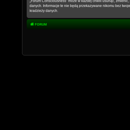
„Forum Consciousness” może w każdej chwili usunąć, zmienić, 
danych. Informacje te nie będą przekazywane nikomu bez twoje
kradzieży danych.
FORUM