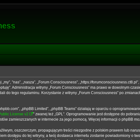
ness
j „my”, ”nas”, „nasza”, „Forum Consciousness”, „https://forumconsciousness.ct8.pl”
kceptuję”. Administracja witryny „Forum Consciousness” ma prawo w dowolnym czasi
dali do tego regulaminu. Korzystanie z witryny „Forum Consciousness” po zmianac
ww.phpbb.com”, „phpBB Limited”, „phpBB Teams” działają w oparciu o oprogramowani
ublic License v2
” zwanej też „GPL”. Oprogramowanie jest dostępne do pobrani
 tekstów zamieszczanych w internecie za jego pomocą. Więcej informacji o phpBB m
źliwym, oszczerczym, propagującym treści niezgodne z polskim prawem lub narus
em dostępu do tej witryny, a twój dostawca internetu zostanie powiadomiony o t