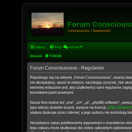
Forum Conscious
Consciousness / Świadomość
Więcej…
FAQ
mChat
Discord
FORUM
Forum Consciousness - Regulamin
Rejestrując się na witrynie „Forum Consciousness”, zwanej dale
nie akceptujesz, opuść to miejsce, naciskając przycisk „Nie a
niemniej wskazane jest, aby użytkownicy sami regularnie zaglą
konsekwencjami prawnymi.
Nasze fora zwane też „one”, „ich”, „je”, „phpBB software”, „w
typu witryny (bulletin board), wydane na licencji „
GNU General P
ułatwia dyskusje przez internet, a jego autorzy nie kontrolują
Akceptujesz zakaz publikowania wypowiedzi o charakterze obra
tego zakazu może skutkować dla ciebie całkowitym zablokowani