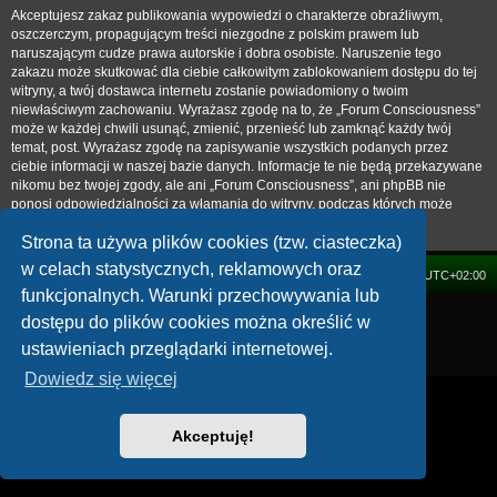
Akceptujesz zakaz publikowania wypowiedzi o charakterze obraźliwym,
oszczerczym, propagującym treści niezgodne z polskim prawem lub
naruszającym cudze prawa autorskie i dobra osobiste. Naruszenie tego
zakazu może skutkować dla ciebie całkowitym zablokowaniem dostępu do tej
witryny, a twój dostawca internetu zostanie powiadomiony o twoim
niewłaściwym zachowaniu. Wyrażasz zgodę na to, że „Forum Consciousness”
może w każdej chwili usunąć, zmienić, przenieść lub zamknąć każdy twój
temat, post. Wyrażasz zgodę na zapisywanie wszystkich podanych przez
ciebie informacji w naszej bazie danych. Informacje te nie będą przekazywane
nikomu bez twojej zgody, ale ani „Forum Consciousness”, ani phpBB nie
ponosi odpowiedzialności za włamania do witryny, podczas których może
dojść do kradzieży danych.
Strona ta używa plików cookies (tzw. ciasteczka)
w celach statystycznych, reklamowych oraz
FORUM
Strefa czasowa
UTC+02:00
funkcjonalnych. Warunki przechowywania lub
Technologię dostarcza
phpBB
® Forum Software © phpBB Limited
dostępu do plików cookies można określić w
Polski pakiet językowy dostarcza
phpBB.pl
ustawieniach przeglądarki internetowej.
Zasady ochrony danych osobowych
|
Regulamin
Dowiedz się więcej
Akceptuję!