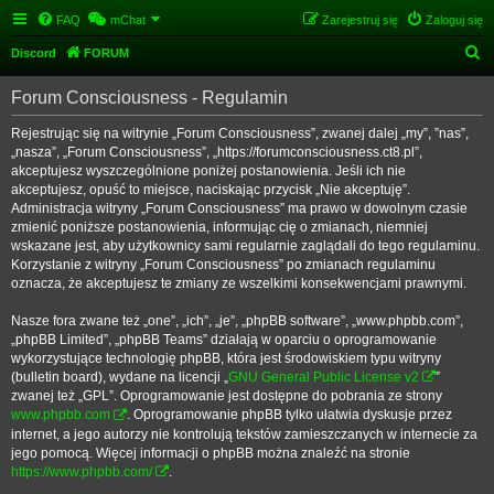
FAQ
mChat
Zarejestruj się
Zaloguj się
S
Discord
FORUM
z
Forum Consciousness - Regulamin
u
k
Rejestrując się na witrynie „Forum Consciousness”, zwanej dalej „my”, ”nas”,
„nasza”, „Forum Consciousness”, „https://forumconsciousness.ct8.pl”,
a
akceptujesz wyszczególnione poniżej postanowienia. Jeśli ich nie
j
akceptujesz, opuść to miejsce, naciskając przycisk „Nie akceptuję”.
Administracja witryny „Forum Consciousness” ma prawo w dowolnym czasie
zmienić poniższe postanowienia, informując cię o zmianach, niemniej
wskazane jest, aby użytkownicy sami regularnie zaglądali do tego regulaminu.
Korzystanie z witryny „Forum Consciousness” po zmianach regulaminu
oznacza, że akceptujesz te zmiany ze wszelkimi konsekwencjami prawnymi.
Nasze fora zwane też „one”, „ich”, „je”, „phpBB software”, „www.phpbb.com”,
„phpBB Limited”, „phpBB Teams” działają w oparciu o oprogramowanie
wykorzystujące technologię phpBB, która jest środowiskiem typu witryny
(bulletin board), wydane na licencji „
GNU General Public License v2
”
zwanej też „GPL”. Oprogramowanie jest dostępne do pobrania ze strony
www.phpbb.com
. Oprogramowanie phpBB tylko ułatwia dyskusje przez
internet, a jego autorzy nie kontrolują tekstów zamieszczanych w internecie za
jego pomocą. Więcej informacji o phpBB można znaleźć na stronie
https://www.phpbb.com/
.