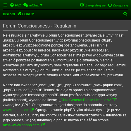
FAQ
mChat
Zarejestruj się
Zaloguj się
S
Discord
FORUM
z
Forum Consciousness - Regulamin
u
k
Rejestrując się na witrynie „Forum Consciousness”, zwanej dalej „my”, ”nas”,
„nasza”, „Forum Consciousness”, „https://forumconsciousness.ct8.pl”,
a
akceptujesz wyszczególnione poniżej postanowienia. Jeśli ich nie
j
akceptujesz, opuść to miejsce, naciskając przycisk „Nie akceptuję”.
Administracja witryny „Forum Consciousness” ma prawo w dowolnym czasie
zmienić poniższe postanowienia, informując cię o zmianach, niemniej
wskazane jest, aby użytkownicy sami regularnie zaglądali do tego regulaminu.
Korzystanie z witryny „Forum Consciousness” po zmianach regulaminu
oznacza, że akceptujesz te zmiany ze wszelkimi konsekwencjami prawnymi.
Nasze fora zwane też „one”, „ich”, „je”, „phpBB software”, „www.phpbb.com”,
„phpBB Limited”, „phpBB Teams” działają w oparciu o oprogramowanie
wykorzystujące technologię phpBB, która jest środowiskiem typu witryny
(bulletin board), wydane na licencji „
GNU General Public License v2
”
zwanej też „GPL”. Oprogramowanie jest dostępne do pobrania ze strony
www.phpbb.com
. Oprogramowanie phpBB tylko ułatwia dyskusje przez
internet, a jego autorzy nie kontrolują tekstów zamieszczanych w internecie za
jego pomocą. Więcej informacji o phpBB można znaleźć na stronie
https://www.phpbb.com/
.