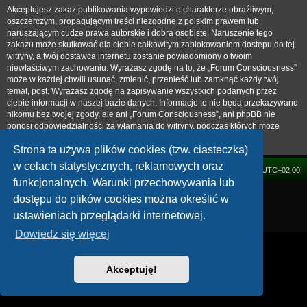
Akceptujesz zakaz publikowania wypowiedzi o charakterze obraźliwym,
oszczerczym, propagującym treści niezgodne z polskim prawem lub
naruszającym cudze prawa autorskie i dobra osobiste. Naruszenie tego
zakazu może skutkować dla ciebie całkowitym zablokowaniem dostępu do tej
witryny, a twój dostawca internetu zostanie powiadomiony o twoim
niewłaściwym zachowaniu. Wyrażasz zgodę na to, że „Forum Consciousness”
może w każdej chwili usunąć, zmienić, przenieść lub zamknąć każdy twój
temat, post. Wyrażasz zgodę na zapisywanie wszystkich podanych przez
ciebie informacji w naszej bazie danych. Informacje te nie będą przekazywane
nikomu bez twojej zgody, ale ani „Forum Consciousness”, ani phpBB nie
ponosi odpowiedzialności za włamania do witryny, podczas których może
dojść do kradzieży danych.
Strona ta używa plików cookies (tzw. ciasteczka)
w celach statystycznych, reklamowych oraz
FORUM
Strefa czasowa
UTC+02:00
funkcjonalnych. Warunki przechowywania lub
Technologię dostarcza
phpBB
® Forum Software © phpBB Limited
dostępu do plików cookies można określić w
Polski pakiet językowy dostarcza
phpBB.pl
ustawieniach przeglądarki internetowej.
Zasady ochrony danych osobowych
|
Regulamin
Dowiedz się więcej
Akceptuję!