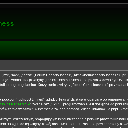
ness
j „my”, ”nas”, „nasza”, „Forum Consciousness”, „https://forumconsciousness.ct8.pl”
kceptuję”. Administracja witryny „Forum Consciousness” ma prawo w dowolnym czasi
dali do tego regulaminu. Korzystanie z witryny „Forum Consciousness” po zmianac
ww.phpbb.com”, „phpBB Limited”, „phpBB Teams” działają w oparciu o oprogramowani
ublic License v2
” zwanej też „GPL”. Oprogramowanie jest dostępne do pobrani
 tekstów zamieszczanych w internecie za jego pomocą. Więcej informacji o phpBB m
źliwym, oszczerczym, propagującym treści niezgodne z polskim prawem lub narus
em dostępu do tej witryny, a twój dostawca internetu zostanie powiadomiony o t