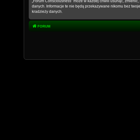
„Forum Consciousness” może w każdej chwili usunąć, zmienić, 
danych. Informacje te nie będą przekazywane nikomu bez twoje
kradzieży danych.
FORUM