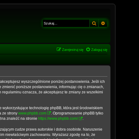
Szukaj
Wyszukiwanie z
Zarejestruj się
Zaloguj się
, akceptujesz wyszczególnione poniżej postanowienia. Jeśli ich
e zmienić poniższe postanowienia, informując cię o zmianach,
h regulaminu oznacza, że akceptujesz te zmiany ze wszelkimi
e wykorzystujące technologię phpBB, która jest środowiskiem
a ze strony
www.phpbb.com
. Oprogramowanie phpBB tylko
ożna znaleźć na stronie
https://www.phpbb.com/
.
zającym cudze prawa autorskie i dobra osobiste. Naruszenie
woim niewłaściwym zachowaniu. Wyrażasz zgodę na to, że