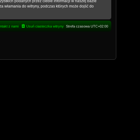
ystkich podanych przez ciebie informacji w naszej bazie
za włamania do witryny, podczas których może dojść do
ntakt z nami
Usuń ciasteczka witryny
Strefa czasowa
UTC+02:00