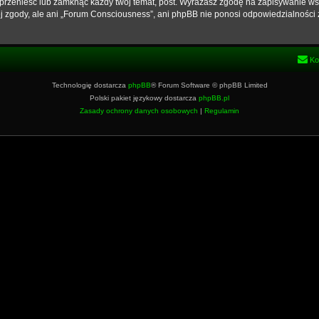
przenieść lub zamknąć każdy twój temat, post. Wyrażasz zgodę na zapisywanie wsz
j zgody, ale ani „Forum Consciousness”, ani phpBB nie ponosi odpowiedzialności 
Ko
Technologię dostarcza
phpBB
® Forum Software © phpBB Limited
Polski pakiet językowy dostarcza
phpBB.pl
Zasady ochrony danych osobowych
|
Regulamin