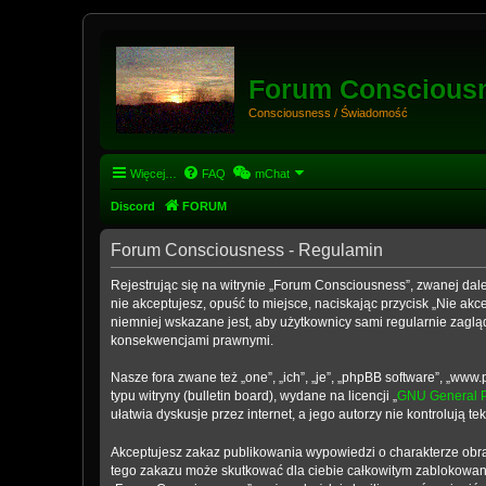
Forum Conscious
Consciousness / Świadomość
Więcej…
FAQ
mChat
Discord
FORUM
Forum Consciousness - Regulamin
Rejestrując się na witrynie „Forum Consciousness”, zwanej dale
nie akceptujesz, opuść to miejsce, naciskając przycisk „Nie a
niemniej wskazane jest, aby użytkownicy sami regularnie zaglą
konsekwencjami prawnymi.
Nasze fora zwane też „one”, „ich”, „je”, „phpBB software”, „w
typu witryny (bulletin board), wydane na licencji „
GNU General P
ułatwia dyskusje przez internet, a jego autorzy nie kontrolują
Akceptujesz zakaz publikowania wypowiedzi o charakterze obra
tego zakazu może skutkować dla ciebie całkowitym zablokowani