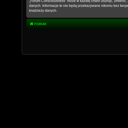
„Forum Consciousness” może w każdej chwili usunąć, zmienić, 
danych. Informacje te nie będą przekazywane nikomu bez twoje
kradzieży danych.
FORUM