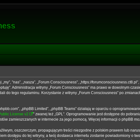
ness
j „my”, ”nas”, „nasza”, „Forum Consciousness”, „https://forumconsciousness.ct8.pl”
kceptuję”. Administracja witryny „Forum Consciousness” ma prawo w dowolnym czasi
dali do tego regulaminu. Korzystanie z witryny „Forum Consciousness” po zmianac
ww.phpbb.com”, „phpBB Limited”, „phpBB Teams” działają w oparciu o oprogramowani
ublic License v2
” zwanej też „GPL”. Oprogramowanie jest dostępne do pobrani
 tekstów zamieszczanych w internecie za jego pomocą. Więcej informacji o phpBB m
źliwym, oszczerczym, propagującym treści niezgodne z polskim prawem lub narus
em dostępu do tej witryny, a twój dostawca internetu zostanie powiadomiony o t