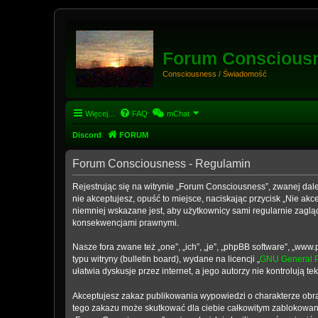
Forum Conscious
Consciousness / Świadomość
Więcej…
FAQ
mChat
Discord
FORUM
Forum Consciousness - Regulamin
Rejestrując się na witrynie „Forum Consciousness”, zwanej dale
nie akceptujesz, opuść to miejsce, naciskając przycisk „Nie a
niemniej wskazane jest, aby użytkownicy sami regularnie zaglą
konsekwencjami prawnymi.
Nasze fora zwane też „one”, „ich”, „je”, „phpBB software”, „w
typu witryny (bulletin board), wydane na licencji „
GNU General P
ułatwia dyskusje przez internet, a jego autorzy nie kontrolują
Akceptujesz zakaz publikowania wypowiedzi o charakterze obra
tego zakazu może skutkować dla ciebie całkowitym zablokowani