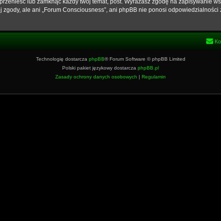
przenieść lub zamknąć każdy twój temat, post. Wyrażasz zgodę na zapisywanie wsz
j zgody, ale ani „Forum Consciousness”, ani phpBB nie ponosi odpowiedzialności 
Ko
Technologię dostarcza
phpBB
® Forum Software © phpBB Limited
Polski pakiet językowy dostarcza
phpBB.pl
Zasady ochrony danych osobowych
|
Regulamin