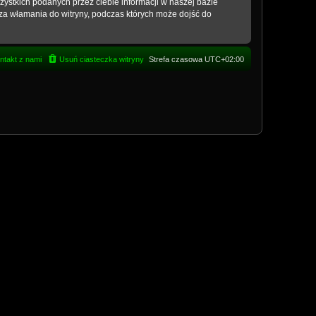
ystkich podanych przez ciebie informacji w naszej bazie
za włamania do witryny, podczas których może dojść do
ntakt z nami
Usuń ciasteczka witryny
Strefa czasowa
UTC+02:00