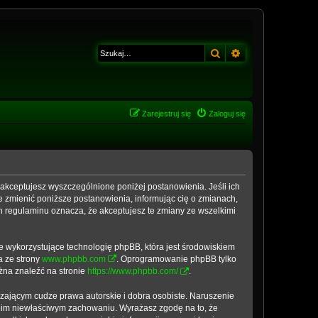
Szukaj
Wyszukiwanie z
Zarejestruj się
Zaloguj się
, akceptujesz wyszczególnione poniżej postanowienia. Jeśli ich
e zmienić poniższe postanowienia, informując cię o zmianach,
h regulaminu oznacza, że akceptujesz te zmiany ze wszelkimi
e wykorzystujące technologię phpBB, która jest środowiskiem
a ze strony
www.phpbb.com
. Oprogramowanie phpBB tylko
ożna znaleźć na stronie
https://www.phpbb.com/
.
zającym cudze prawa autorskie i dobra osobiste. Naruszenie
woim niewłaściwym zachowaniu. Wyrażasz zgodę na to, że