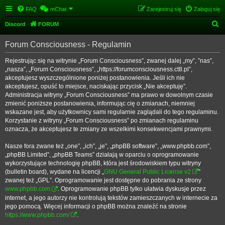
FAQ
mChat
Zarejestruj się
Zaloguj się
S
Discord
FORUM
z
Forum Consciousness - Regulamin
u
k
Rejestrując się na witrynie „Forum Consciousness”, zwanej dalej „my”, ”nas”,
„nasza”, „Forum Consciousness”, „https://forumconsciousness.ct8.pl”,
a
akceptujesz wyszczególnione poniżej postanowienia. Jeśli ich nie
j
akceptujesz, opuść to miejsce, naciskając przycisk „Nie akceptuję”.
Administracja witryny „Forum Consciousness” ma prawo w dowolnym czasie
zmienić poniższe postanowienia, informując cię o zmianach, niemniej
wskazane jest, aby użytkownicy sami regularnie zaglądali do tego regulaminu.
Korzystanie z witryny „Forum Consciousness” po zmianach regulaminu
oznacza, że akceptujesz te zmiany ze wszelkimi konsekwencjami prawnymi.
Nasze fora zwane też „one”, „ich”, „je”, „phpBB software”, „www.phpbb.com”,
„phpBB Limited”, „phpBB Teams” działają w oparciu o oprogramowanie
wykorzystujące technologię phpBB, która jest środowiskiem typu witryny
(bulletin board), wydane na licencji „
GNU General Public License v2
”
zwanej też „GPL”. Oprogramowanie jest dostępne do pobrania ze strony
www.phpbb.com
. Oprogramowanie phpBB tylko ułatwia dyskusje przez
internet, a jego autorzy nie kontrolują tekstów zamieszczanych w internecie za
jego pomocą. Więcej informacji o phpBB można znaleźć na stronie
https://www.phpbb.com/
.