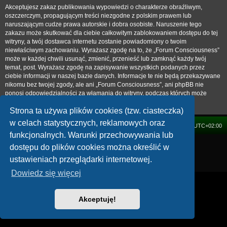
Akceptujesz zakaz publikowania wypowiedzi o charakterze obraźliwym,
oszczerczym, propagującym treści niezgodne z polskim prawem lub
naruszającym cudze prawa autorskie i dobra osobiste. Naruszenie tego
zakazu może skutkować dla ciebie całkowitym zablokowaniem dostępu do tej
witryny, a twój dostawca internetu zostanie powiadomiony o twoim
niewłaściwym zachowaniu. Wyrażasz zgodę na to, że „Forum Consciousness”
może w każdej chwili usunąć, zmienić, przenieść lub zamknąć każdy twój
temat, post. Wyrażasz zgodę na zapisywanie wszystkich podanych przez
ciebie informacji w naszej bazie danych. Informacje te nie będą przekazywane
nikomu bez twojej zgody, ale ani „Forum Consciousness”, ani phpBB nie
ponosi odpowiedzialności za włamania do witryny, podczas których może
dojść do kradzieży danych.
Strona ta używa plików cookies (tzw. ciasteczka)
w celach statystycznych, reklamowych oraz
FORUM
Strefa czasowa
UTC+02:00
funkcjonalnych. Warunki przechowywania lub
Technologię dostarcza
phpBB
® Forum Software © phpBB Limited
dostępu do plików cookies można określić w
Polski pakiet językowy dostarcza
phpBB.pl
ustawieniach przeglądarki internetowej.
Zasady ochrony danych osobowych
|
Regulamin
Dowiedz się więcej
Akceptuję!