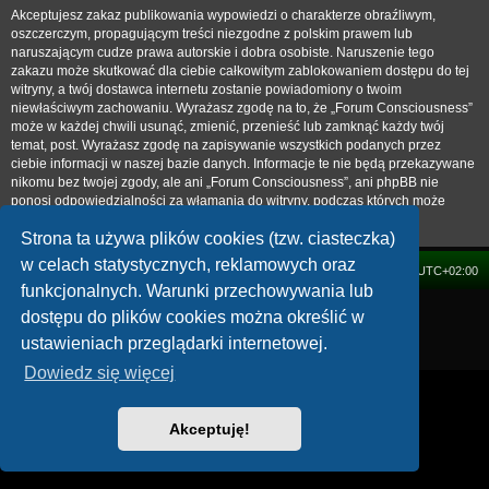
Akceptujesz zakaz publikowania wypowiedzi o charakterze obraźliwym,
oszczerczym, propagującym treści niezgodne z polskim prawem lub
naruszającym cudze prawa autorskie i dobra osobiste. Naruszenie tego
zakazu może skutkować dla ciebie całkowitym zablokowaniem dostępu do tej
witryny, a twój dostawca internetu zostanie powiadomiony o twoim
niewłaściwym zachowaniu. Wyrażasz zgodę na to, że „Forum Consciousness”
może w każdej chwili usunąć, zmienić, przenieść lub zamknąć każdy twój
temat, post. Wyrażasz zgodę na zapisywanie wszystkich podanych przez
ciebie informacji w naszej bazie danych. Informacje te nie będą przekazywane
nikomu bez twojej zgody, ale ani „Forum Consciousness”, ani phpBB nie
ponosi odpowiedzialności za włamania do witryny, podczas których może
dojść do kradzieży danych.
Strona ta używa plików cookies (tzw. ciasteczka)
w celach statystycznych, reklamowych oraz
FORUM
Strefa czasowa
UTC+02:00
funkcjonalnych. Warunki przechowywania lub
Technologię dostarcza
phpBB
® Forum Software © phpBB Limited
dostępu do plików cookies można określić w
Polski pakiet językowy dostarcza
phpBB.pl
ustawieniach przeglądarki internetowej.
Zasady ochrony danych osobowych
|
Regulamin
Dowiedz się więcej
Akceptuję!