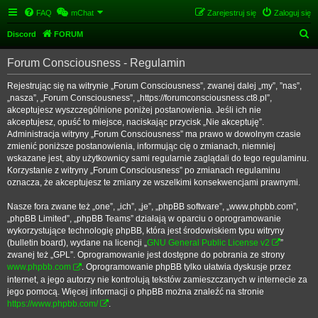
FAQ
mChat
Zarejestruj się
Zaloguj się
S
Discord
FORUM
z
Forum Consciousness - Regulamin
u
k
Rejestrując się na witrynie „Forum Consciousness”, zwanej dalej „my”, ”nas”,
„nasza”, „Forum Consciousness”, „https://forumconsciousness.ct8.pl”,
a
akceptujesz wyszczególnione poniżej postanowienia. Jeśli ich nie
j
akceptujesz, opuść to miejsce, naciskając przycisk „Nie akceptuję”.
Administracja witryny „Forum Consciousness” ma prawo w dowolnym czasie
zmienić poniższe postanowienia, informując cię o zmianach, niemniej
wskazane jest, aby użytkownicy sami regularnie zaglądali do tego regulaminu.
Korzystanie z witryny „Forum Consciousness” po zmianach regulaminu
oznacza, że akceptujesz te zmiany ze wszelkimi konsekwencjami prawnymi.
Nasze fora zwane też „one”, „ich”, „je”, „phpBB software”, „www.phpbb.com”,
„phpBB Limited”, „phpBB Teams” działają w oparciu o oprogramowanie
wykorzystujące technologię phpBB, która jest środowiskiem typu witryny
(bulletin board), wydane na licencji „
GNU General Public License v2
”
zwanej też „GPL”. Oprogramowanie jest dostępne do pobrania ze strony
www.phpbb.com
. Oprogramowanie phpBB tylko ułatwia dyskusje przez
internet, a jego autorzy nie kontrolują tekstów zamieszczanych w internecie za
jego pomocą. Więcej informacji o phpBB można znaleźć na stronie
https://www.phpbb.com/
.