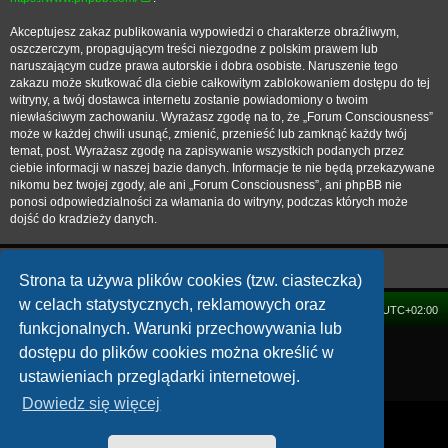
Akceptujesz zakaz publikowania wypowiedzi o charakterze obraźliwym,
oszczerczym, propagującym treści niezgodne z polskim prawem lub
naruszającym cudze prawa autorskie i dobra osobiste. Naruszenie tego
zakazu może skutkować dla ciebie całkowitym zablokowaniem dostępu do tej
witryny, a twój dostawca internetu zostanie powiadomiony o twoim
niewłaściwym zachowaniu. Wyrażasz zgodę na to, że „Forum Consciousness”
może w każdej chwili usunąć, zmienić, przenieść lub zamknąć każdy twój
temat, post. Wyrażasz zgodę na zapisywanie wszystkich podanych przez
ciebie informacji w naszej bazie danych. Informacje te nie będą przekazywane
nikomu bez twojej zgody, ale ani „Forum Consciousness”, ani phpBB nie
ponosi odpowiedzialności za włamania do witryny, podczas których może
dojść do kradzieży danych.
Strona ta używa plików cookies (tzw. ciasteczka)
w celach statystycznych, reklamowych oraz
FORUM
Strefa czasowa
UTC+02:00
funkcjonalnych. Warunki przechowywania lub
Technologię dostarcza
phpBB
® Forum Software © phpBB Limited
dostępu do plików cookies można określić w
Polski pakiet językowy dostarcza
phpBB.pl
ustawieniach przeglądarki internetowej.
Zasady ochrony danych osobowych
|
Regulamin
Dowiedz się więcej