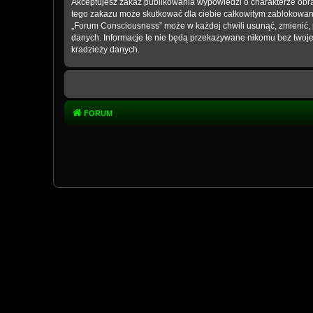
Akceptujesz zakaz publikowania wypowiedzi o charakterze obra
tego zakazu może skutkować dla ciebie całkowitym zablokowani
„Forum Consciousness” może w każdej chwili usunąć, zmienić, 
danych. Informacje te nie będą przekazywane nikomu bez twoje
kradzieży danych.
FORUM