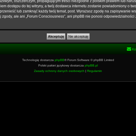
źliwym, oszczerczym, propagującym treści niezgodne z polskim prawem lub narus
em dostępu do tej witryny, a twój dostawca internetu zostanie powiadomiony o t
przenieść lub zamknąć każdy twój temat, post. Wyrażasz zgodę na zapisywanie wsz
j zgody, ale ani „Forum Consciousness”, ani phpBB nie ponosi odpowiedzialności 
Ko
Technologię dostarcza
phpBB
® Forum Software © phpBB Limited
Polski pakiet językowy dostarcza
phpBB.pl
Zasady ochrony danych osobowych
|
Regulamin