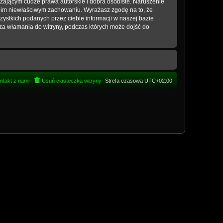
zającym cudze prawa autorskie i dobra osobiste. Naruszenie
woim niewłaściwym zachowaniu. Wyrażasz zgodę na to, że
ystkich podanych przez ciebie informacji w naszej bazie
za włamania do witryny, podczas których może dojść do
ntakt z nami
Usuń ciasteczka witryny
Strefa czasowa
UTC+02:00