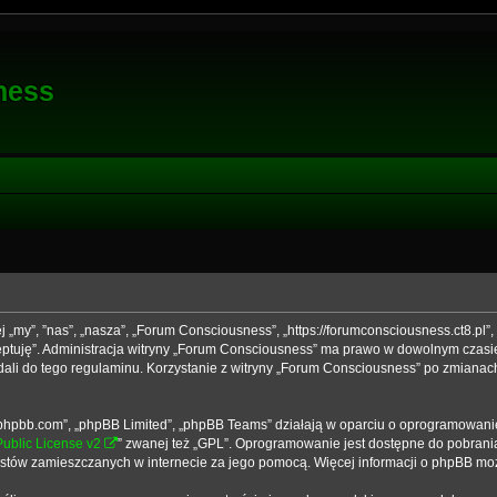
ness
j „my”, ”nas”, „nasza”, „Forum Consciousness”, „https://forumconsciousness.ct8.pl”
kceptuję”. Administracja witryny „Forum Consciousness” ma prawo w dowolnym czasi
dali do tego regulaminu. Korzystanie z witryny „Forum Consciousness” po zmianac
ww.phpbb.com”, „phpBB Limited”, „phpBB Teams” działają w oparciu o oprogramowani
ublic License v2
” zwanej też „GPL”. Oprogramowanie jest dostępne do pobrani
 tekstów zamieszczanych w internecie za jego pomocą. Więcej informacji o phpBB m