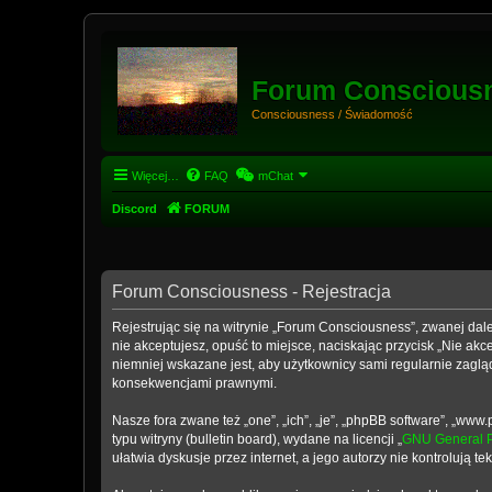
Forum Conscious
Consciousness / Świadomość
Więcej…
FAQ
mChat
Discord
FORUM
Forum Consciousness - Rejestracja
Rejestrując się na witrynie „Forum Consciousness”, zwanej dale
nie akceptujesz, opuść to miejsce, naciskając przycisk „Nie a
niemniej wskazane jest, aby użytkownicy sami regularnie zaglą
konsekwencjami prawnymi.
Nasze fora zwane też „one”, „ich”, „je”, „phpBB software”, „w
typu witryny (bulletin board), wydane na licencji „
GNU General P
ułatwia dyskusje przez internet, a jego autorzy nie kontrolują