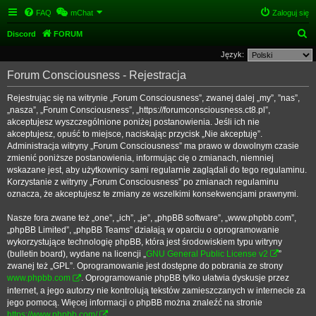
FAQ
mChat
Zaloguj się
S
Discord
FORUM
z
Język:
u
Forum Consciousness - Rejestracja
k
Rejestrując się na witrynie „Forum Consciousness”, zwanej dalej „my”, ”nas”,
a
„nasza”, „Forum Consciousness”, „https://forumconsciousness.ct8.pl”,
j
akceptujesz wyszczególnione poniżej postanowienia. Jeśli ich nie
akceptujesz, opuść to miejsce, naciskając przycisk „Nie akceptuję”.
Administracja witryny „Forum Consciousness” ma prawo w dowolnym czasie
zmienić poniższe postanowienia, informując cię o zmianach, niemniej
wskazane jest, aby użytkownicy sami regularnie zaglądali do tego regulaminu.
Korzystanie z witryny „Forum Consciousness” po zmianach regulaminu
oznacza, że akceptujesz te zmiany ze wszelkimi konsekwencjami prawnymi.
Nasze fora zwane też „one”, „ich”, „je”, „phpBB software”, „www.phpbb.com”,
„phpBB Limited”, „phpBB Teams” działają w oparciu o oprogramowanie
wykorzystujące technologię phpBB, która jest środowiskiem typu witryny
(bulletin board), wydane na licencji „
GNU General Public License v2
”
zwanej też „GPL”. Oprogramowanie jest dostępne do pobrania ze strony
www.phpbb.com
. Oprogramowanie phpBB tylko ułatwia dyskusje przez
internet, a jego autorzy nie kontrolują tekstów zamieszczanych w internecie za
jego pomocą. Więcej informacji o phpBB można znaleźć na stronie
https://www.phpbb.com/
.