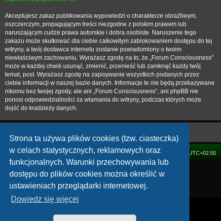
Akceptujesz zakaz publikowania wypowiedzi o charakterze obraźliwym,
oszczerczym, propagującym treści niezgodne z polskim prawem lub
naruszającym cudze prawa autorskie i dobra osobiste. Naruszenie tego
zakazu może skutkować dla ciebie całkowitym zablokowaniem dostępu do tej
witryny, a twój dostawca internetu zostanie powiadomiony o twoim
niewłaściwym zachowaniu. Wyrażasz zgodę na to, że „Forum Consciousness”
może w każdej chwili usunąć, zmienić, przenieść lub zamknąć każdy twój
temat, post. Wyrażasz zgodę na zapisywanie wszystkich podanych przez
ciebie informacji w naszej bazie danych. Informacje te nie będą przekazywane
nikomu bez twojej zgody, ale ani „Forum Consciousness”, ani phpBB nie
ponosi odpowiedzialności za włamania do witryny, podczas których może
dojść do kradzieży danych.
Strona ta używa plików cookies (tzw. ciasteczka)
w celach statystycznych, reklamowych oraz
FORUM
Strefa czasowa
UTC+02:00
funkcjonalnych. Warunki przechowywania lub
Technologię dostarcza
phpBB
® Forum Software © phpBB Limited
dostępu do plików cookies można określić w
Polski pakiet językowy dostarcza
phpBB.pl
ustawieniach przeglądarki internetowej.
Zasady ochrony danych osobowych
|
Regulamin
Dowiedz się więcej