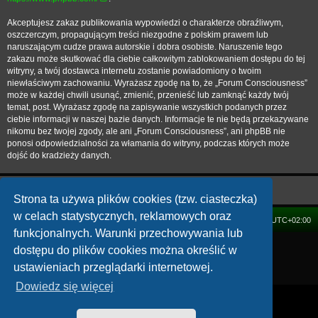
Akceptujesz zakaz publikowania wypowiedzi o charakterze obraźliwym,
oszczerczym, propagującym treści niezgodne z polskim prawem lub
naruszającym cudze prawa autorskie i dobra osobiste. Naruszenie tego
zakazu może skutkować dla ciebie całkowitym zablokowaniem dostępu do tej
witryny, a twój dostawca internetu zostanie powiadomiony o twoim
niewłaściwym zachowaniu. Wyrażasz zgodę na to, że „Forum Consciousness”
może w każdej chwili usunąć, zmienić, przenieść lub zamknąć każdy twój
temat, post. Wyrażasz zgodę na zapisywanie wszystkich podanych przez
ciebie informacji w naszej bazie danych. Informacje te nie będą przekazywane
nikomu bez twojej zgody, ale ani „Forum Consciousness”, ani phpBB nie
ponosi odpowiedzialności za włamania do witryny, podczas których może
dojść do kradzieży danych.
Strona ta używa plików cookies (tzw. ciasteczka)
w celach statystycznych, reklamowych oraz
FORUM
Strefa czasowa
UTC+02:00
funkcjonalnych. Warunki przechowywania lub
Technologię dostarcza
phpBB
® Forum Software © phpBB Limited
dostępu do plików cookies można określić w
Polski pakiet językowy dostarcza
phpBB.pl
ustawieniach przeglądarki internetowej.
Zasady ochrony danych osobowych
|
Regulamin
Dowiedz się więcej