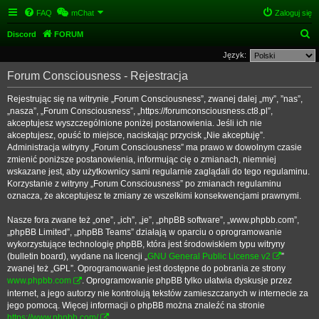
FAQ
mChat
Zaloguj się
S
Discord
FORUM
z
Język:
u
Forum Consciousness - Rejestracja
k
Rejestrując się na witrynie „Forum Consciousness”, zwanej dalej „my”, ”nas”,
a
„nasza”, „Forum Consciousness”, „https://forumconsciousness.ct8.pl”,
j
akceptujesz wyszczególnione poniżej postanowienia. Jeśli ich nie
akceptujesz, opuść to miejsce, naciskając przycisk „Nie akceptuję”.
Administracja witryny „Forum Consciousness” ma prawo w dowolnym czasie
zmienić poniższe postanowienia, informując cię o zmianach, niemniej
wskazane jest, aby użytkownicy sami regularnie zaglądali do tego regulaminu.
Korzystanie z witryny „Forum Consciousness” po zmianach regulaminu
oznacza, że akceptujesz te zmiany ze wszelkimi konsekwencjami prawnymi.
Nasze fora zwane też „one”, „ich”, „je”, „phpBB software”, „www.phpbb.com”,
„phpBB Limited”, „phpBB Teams” działają w oparciu o oprogramowanie
wykorzystujące technologię phpBB, która jest środowiskiem typu witryny
(bulletin board), wydane na licencji „
GNU General Public License v2
”
zwanej też „GPL”. Oprogramowanie jest dostępne do pobrania ze strony
www.phpbb.com
. Oprogramowanie phpBB tylko ułatwia dyskusje przez
internet, a jego autorzy nie kontrolują tekstów zamieszczanych w internecie za
jego pomocą. Więcej informacji o phpBB można znaleźć na stronie
https://www.phpbb.com/
.