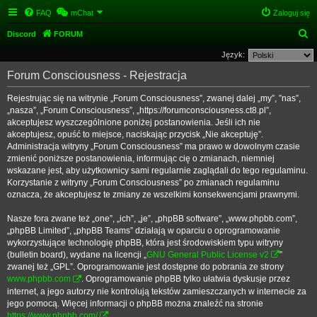
FAQ
mChat
Zaloguj się
S
Discord
FORUM
z
Język:
u
Forum Consciousness - Rejestracja
k
Rejestrując się na witrynie „Forum Consciousness”, zwanej dalej „my”, ”nas”,
a
„nasza”, „Forum Consciousness”, „https://forumconsciousness.ct8.pl”,
j
akceptujesz wyszczególnione poniżej postanowienia. Jeśli ich nie
akceptujesz, opuść to miejsce, naciskając przycisk „Nie akceptuję”.
Administracja witryny „Forum Consciousness” ma prawo w dowolnym czasie
zmienić poniższe postanowienia, informując cię o zmianach, niemniej
wskazane jest, aby użytkownicy sami regularnie zaglądali do tego regulaminu.
Korzystanie z witryny „Forum Consciousness” po zmianach regulaminu
oznacza, że akceptujesz te zmiany ze wszelkimi konsekwencjami prawnymi.
Nasze fora zwane też „one”, „ich”, „je”, „phpBB software”, „www.phpbb.com”,
„phpBB Limited”, „phpBB Teams” działają w oparciu o oprogramowanie
wykorzystujące technologię phpBB, która jest środowiskiem typu witryny
(bulletin board), wydane na licencji „
GNU General Public License v2
”
zwanej też „GPL”. Oprogramowanie jest dostępne do pobrania ze strony
www.phpbb.com
. Oprogramowanie phpBB tylko ułatwia dyskusje przez
internet, a jego autorzy nie kontrolują tekstów zamieszczanych w internecie za
jego pomocą. Więcej informacji o phpBB można znaleźć na stronie
https://www.phpbb.com/
.