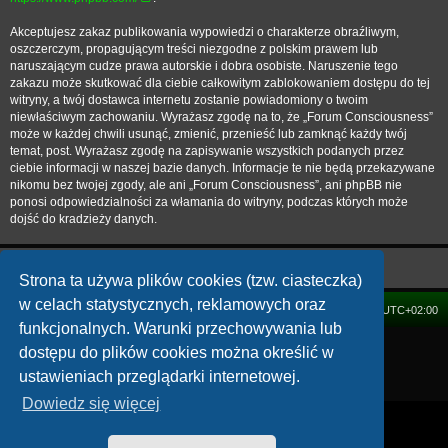
Akceptujesz zakaz publikowania wypowiedzi o charakterze obraźliwym,
oszczerczym, propagującym treści niezgodne z polskim prawem lub
naruszającym cudze prawa autorskie i dobra osobiste. Naruszenie tego
zakazu może skutkować dla ciebie całkowitym zablokowaniem dostępu do tej
witryny, a twój dostawca internetu zostanie powiadomiony o twoim
niewłaściwym zachowaniu. Wyrażasz zgodę na to, że „Forum Consciousness”
może w każdej chwili usunąć, zmienić, przenieść lub zamknąć każdy twój
temat, post. Wyrażasz zgodę na zapisywanie wszystkich podanych przez
ciebie informacji w naszej bazie danych. Informacje te nie będą przekazywane
nikomu bez twojej zgody, ale ani „Forum Consciousness”, ani phpBB nie
ponosi odpowiedzialności za włamania do witryny, podczas których może
dojść do kradzieży danych.
Strona ta używa plików cookies (tzw. ciasteczka)
w celach statystycznych, reklamowych oraz
FORUM
Strefa czasowa
UTC+02:00
funkcjonalnych. Warunki przechowywania lub
Technologię dostarcza
phpBB
® Forum Software © phpBB Limited
dostępu do plików cookies można określić w
Polski pakiet językowy dostarcza
phpBB.pl
ustawieniach przeglądarki internetowej.
Zasady ochrony danych osobowych
|
Regulamin
Dowiedz się więcej