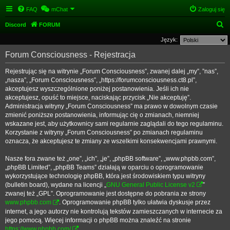
FAQ
mChat
Zaloguj się
S
Discord
FORUM
z
Język:
u
Forum Consciousness - Rejestracja
k
Rejestrując się na witrynie „Forum Consciousness”, zwanej dalej „my”, ”nas”,
a
„nasza”, „Forum Consciousness”, „https://forumconsciousness.ct8.pl”,
j
akceptujesz wyszczególnione poniżej postanowienia. Jeśli ich nie
akceptujesz, opuść to miejsce, naciskając przycisk „Nie akceptuję”.
Administracja witryny „Forum Consciousness” ma prawo w dowolnym czasie
zmienić poniższe postanowienia, informując cię o zmianach, niemniej
wskazane jest, aby użytkownicy sami regularnie zaglądali do tego regulaminu.
Korzystanie z witryny „Forum Consciousness” po zmianach regulaminu
oznacza, że akceptujesz te zmiany ze wszelkimi konsekwencjami prawnymi.
Nasze fora zwane też „one”, „ich”, „je”, „phpBB software”, „www.phpbb.com”,
„phpBB Limited”, „phpBB Teams” działają w oparciu o oprogramowanie
wykorzystujące technologię phpBB, która jest środowiskiem typu witryny
(bulletin board), wydane na licencji „
GNU General Public License v2
”
zwanej też „GPL”. Oprogramowanie jest dostępne do pobrania ze strony
www.phpbb.com
. Oprogramowanie phpBB tylko ułatwia dyskusje przez
internet, a jego autorzy nie kontrolują tekstów zamieszczanych w internecie za
jego pomocą. Więcej informacji o phpBB można znaleźć na stronie
https://www.phpbb.com/
.