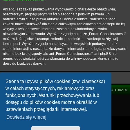
Akceptujesz zakaz publikowania wypowiedzi o charakterze obraźliwym,
oszczerczym, propagującym treści niezgodne z polskim prawem lub
naruszającym cudze prawa autorskie i dobra osobiste. Naruszenie tego
zakazu może skutkować dla ciebie całkowitym zablokowaniem dostępu do tej
witryny, a twój dostawca internetu zostanie powiadomiony o twoim
niewłaściwym zachowaniu. Wyrażasz zgodę na to, że „Forum Consciousness”
może w każdej chwili usunąć, zmienić, przenieść lub zamknąć każdy twój
temat, post. Wyrażasz zgodę na zapisywanie wszystkich podanych przez
ciebie informacji w naszej bazie danych. Informacje te nie będą przekazywane
nikomu bez twojej zgody, ale ani „Forum Consciousness”, ani phpBB nie
ponosi odpowiedzialności za włamania do witryny, podczas których może
dojść do kradzieży danych.
Strona ta używa plików cookies (tzw. ciasteczka)
w celach statystycznych, reklamowych oraz
FORUM
Strefa czasowa
UTC+02:00
funkcjonalnych. Warunki przechowywania lub
Technologię dostarcza
phpBB
® Forum Software © phpBB Limited
dostępu do plików cookies można określić w
Polski pakiet językowy dostarcza
phpBB.pl
ustawieniach przeglądarki internetowej.
Zasady ochrony danych osobowych
|
Regulamin
Dowiedz się więcej