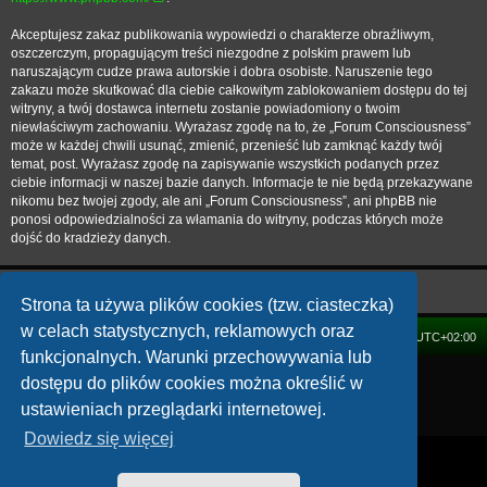
Akceptujesz zakaz publikowania wypowiedzi o charakterze obraźliwym,
oszczerczym, propagującym treści niezgodne z polskim prawem lub
naruszającym cudze prawa autorskie i dobra osobiste. Naruszenie tego
zakazu może skutkować dla ciebie całkowitym zablokowaniem dostępu do tej
witryny, a twój dostawca internetu zostanie powiadomiony o twoim
niewłaściwym zachowaniu. Wyrażasz zgodę na to, że „Forum Consciousness”
może w każdej chwili usunąć, zmienić, przenieść lub zamknąć każdy twój
temat, post. Wyrażasz zgodę na zapisywanie wszystkich podanych przez
ciebie informacji w naszej bazie danych. Informacje te nie będą przekazywane
nikomu bez twojej zgody, ale ani „Forum Consciousness”, ani phpBB nie
ponosi odpowiedzialności za włamania do witryny, podczas których może
dojść do kradzieży danych.
Strona ta używa plików cookies (tzw. ciasteczka)
w celach statystycznych, reklamowych oraz
FORUM
Strefa czasowa
UTC+02:00
funkcjonalnych. Warunki przechowywania lub
Technologię dostarcza
phpBB
® Forum Software © phpBB Limited
dostępu do plików cookies można określić w
Polski pakiet językowy dostarcza
phpBB.pl
ustawieniach przeglądarki internetowej.
Zasady ochrony danych osobowych
|
Regulamin
Dowiedz się więcej