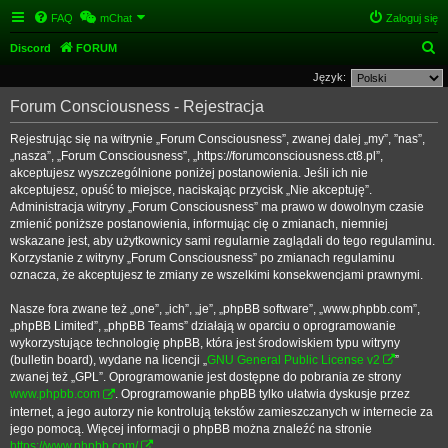
FAQ
mChat
Zaloguj się
S
Discord
FORUM
z
Język:
u
Forum Consciousness - Rejestracja
k
Rejestrując się na witrynie „Forum Consciousness”, zwanej dalej „my”, ”nas”,
a
„nasza”, „Forum Consciousness”, „https://forumconsciousness.ct8.pl”,
j
akceptujesz wyszczególnione poniżej postanowienia. Jeśli ich nie
akceptujesz, opuść to miejsce, naciskając przycisk „Nie akceptuję”.
Administracja witryny „Forum Consciousness” ma prawo w dowolnym czasie
zmienić poniższe postanowienia, informując cię o zmianach, niemniej
wskazane jest, aby użytkownicy sami regularnie zaglądali do tego regulaminu.
Korzystanie z witryny „Forum Consciousness” po zmianach regulaminu
oznacza, że akceptujesz te zmiany ze wszelkimi konsekwencjami prawnymi.
Nasze fora zwane też „one”, „ich”, „je”, „phpBB software”, „www.phpbb.com”,
„phpBB Limited”, „phpBB Teams” działają w oparciu o oprogramowanie
wykorzystujące technologię phpBB, która jest środowiskiem typu witryny
(bulletin board), wydane na licencji „
GNU General Public License v2
”
zwanej też „GPL”. Oprogramowanie jest dostępne do pobrania ze strony
www.phpbb.com
. Oprogramowanie phpBB tylko ułatwia dyskusje przez
internet, a jego autorzy nie kontrolują tekstów zamieszczanych w internecie za
jego pomocą. Więcej informacji o phpBB można znaleźć na stronie
https://www.phpbb.com/
.