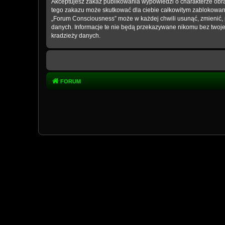
Akceptujesz zakaz publikowania wypowiedzi o charakterze obra
tego zakazu może skutkować dla ciebie całkowitym zablokowani
„Forum Consciousness” może w każdej chwili usunąć, zmienić, 
danych. Informacje te nie będą przekazywane nikomu bez twoje
kradzieży danych.
FORUM