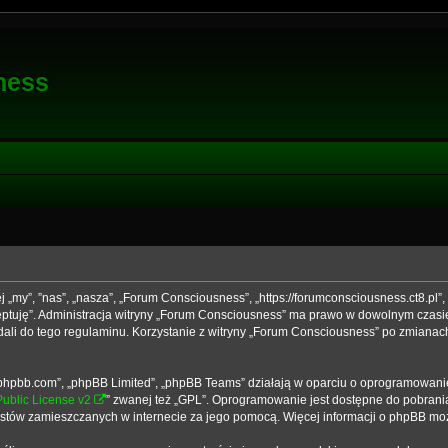
ness
j „my”, ”nas”, „nasza”, „Forum Consciousness”, „https://forumconsciousness.ct8.pl”
kceptuję”. Administracja witryny „Forum Consciousness” ma prawo w dowolnym czasi
dali do tego regulaminu. Korzystanie z witryny „Forum Consciousness” po zmianac
ww.phpbb.com”, „phpBB Limited”, „phpBB Teams” działają w oparciu o oprogramowani
ublic License v2
” zwanej też „GPL”. Oprogramowanie jest dostępne do pobrani
 tekstów zamieszczanych w internecie za jego pomocą. Więcej informacji o phpBB m