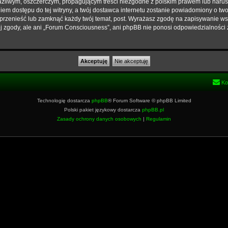
źliwym, oszczerczym, propagującym treści niezgodne z polskim prawem lub narus
em dostępu do tej witryny, a twój dostawca internetu zostanie powiadomiony o t
przenieść lub zamknąć każdy twój temat, post. Wyrażasz zgodę na zapisywanie wsz
j zgody, ale ani „Forum Consciousness”, ani phpBB nie ponosi odpowiedzialności 
Ko
Technologię dostarcza
phpBB
® Forum Software © phpBB Limited
Polski pakiet językowy dostarcza
phpBB.pl
Zasady ochrony danych osobowych
|
Regulamin