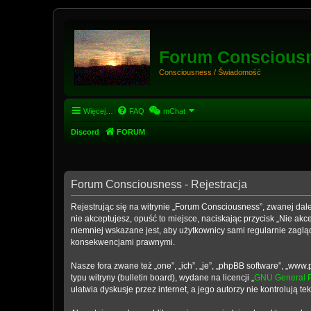
Forum Conscious
Consciousness / Świadomość
Więcej…
FAQ
mChat
Discord
FORUM
Forum Consciousness - Rejestracja
Rejestrując się na witrynie „Forum Consciousness”, zwanej dale
nie akceptujesz, opuść to miejsce, naciskając przycisk „Nie a
niemniej wskazane jest, aby użytkownicy sami regularnie zaglą
konsekwencjami prawnymi.
Nasze fora zwane też „one”, „ich”, „je”, „phpBB software”, „w
typu witryny (bulletin board), wydane na licencji „
GNU General P
ułatwia dyskusje przez internet, a jego autorzy nie kontrolują