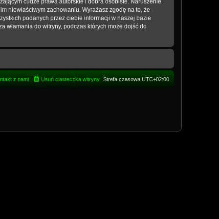
zającym cudze prawa autorskie i dobra osobiste. Naruszenie
woim niewłaściwym zachowaniu. Wyrażasz zgodę na to, że
ystkich podanych przez ciebie informacji w naszej bazie
za włamania do witryny, podczas których może dojść do
ntakt z nami
Usuń ciasteczka witryny
Strefa czasowa
UTC+02:00