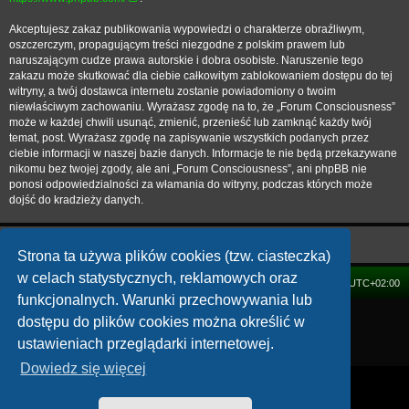
Akceptujesz zakaz publikowania wypowiedzi o charakterze obraźliwym,
oszczerczym, propagującym treści niezgodne z polskim prawem lub
naruszającym cudze prawa autorskie i dobra osobiste. Naruszenie tego
zakazu może skutkować dla ciebie całkowitym zablokowaniem dostępu do tej
witryny, a twój dostawca internetu zostanie powiadomiony o twoim
niewłaściwym zachowaniu. Wyrażasz zgodę na to, że „Forum Consciousness”
może w każdej chwili usunąć, zmienić, przenieść lub zamknąć każdy twój
temat, post. Wyrażasz zgodę na zapisywanie wszystkich podanych przez
ciebie informacji w naszej bazie danych. Informacje te nie będą przekazywane
nikomu bez twojej zgody, ale ani „Forum Consciousness”, ani phpBB nie
ponosi odpowiedzialności za włamania do witryny, podczas których może
dojść do kradzieży danych.
Strona ta używa plików cookies (tzw. ciasteczka)
w celach statystycznych, reklamowych oraz
FORUM
Strefa czasowa
UTC+02:00
funkcjonalnych. Warunki przechowywania lub
Technologię dostarcza
phpBB
® Forum Software © phpBB Limited
dostępu do plików cookies można określić w
Polski pakiet językowy dostarcza
phpBB.pl
ustawieniach przeglądarki internetowej.
Zasady ochrony danych osobowych
|
Regulamin
Dowiedz się więcej