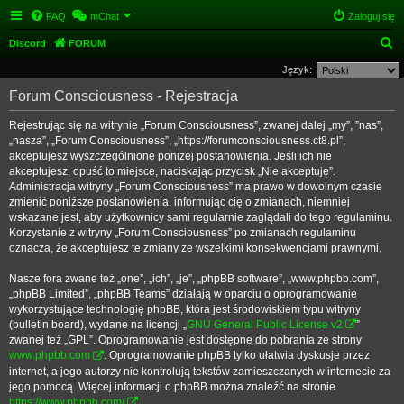
FAQ
mChat
Zaloguj się
S
Discord
FORUM
z
Język:
u
Forum Consciousness - Rejestracja
k
Rejestrując się na witrynie „Forum Consciousness”, zwanej dalej „my”, ”nas”,
a
„nasza”, „Forum Consciousness”, „https://forumconsciousness.ct8.pl”,
j
akceptujesz wyszczególnione poniżej postanowienia. Jeśli ich nie
akceptujesz, opuść to miejsce, naciskając przycisk „Nie akceptuję”.
Administracja witryny „Forum Consciousness” ma prawo w dowolnym czasie
zmienić poniższe postanowienia, informując cię o zmianach, niemniej
wskazane jest, aby użytkownicy sami regularnie zaglądali do tego regulaminu.
Korzystanie z witryny „Forum Consciousness” po zmianach regulaminu
oznacza, że akceptujesz te zmiany ze wszelkimi konsekwencjami prawnymi.
Nasze fora zwane też „one”, „ich”, „je”, „phpBB software”, „www.phpbb.com”,
„phpBB Limited”, „phpBB Teams” działają w oparciu o oprogramowanie
wykorzystujące technologię phpBB, która jest środowiskiem typu witryny
(bulletin board), wydane na licencji „
GNU General Public License v2
”
zwanej też „GPL”. Oprogramowanie jest dostępne do pobrania ze strony
www.phpbb.com
. Oprogramowanie phpBB tylko ułatwia dyskusje przez
internet, a jego autorzy nie kontrolują tekstów zamieszczanych w internecie za
jego pomocą. Więcej informacji o phpBB można znaleźć na stronie
https://www.phpbb.com/
.