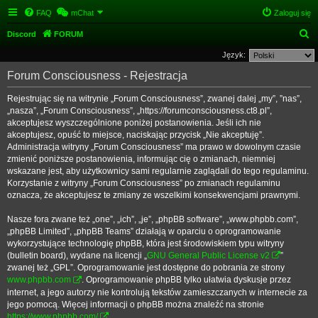
FAQ
mChat
Zaloguj się
S
Discord
FORUM
z
Język:
u
Forum Consciousness - Rejestracja
k
Rejestrując się na witrynie „Forum Consciousness”, zwanej dalej „my”, ”nas”,
a
„nasza”, „Forum Consciousness”, „https://forumconsciousness.ct8.pl”,
j
akceptujesz wyszczególnione poniżej postanowienia. Jeśli ich nie
akceptujesz, opuść to miejsce, naciskając przycisk „Nie akceptuję”.
Administracja witryny „Forum Consciousness” ma prawo w dowolnym czasie
zmienić poniższe postanowienia, informując cię o zmianach, niemniej
wskazane jest, aby użytkownicy sami regularnie zaglądali do tego regulaminu.
Korzystanie z witryny „Forum Consciousness” po zmianach regulaminu
oznacza, że akceptujesz te zmiany ze wszelkimi konsekwencjami prawnymi.
Nasze fora zwane też „one”, „ich”, „je”, „phpBB software”, „www.phpbb.com”,
„phpBB Limited”, „phpBB Teams” działają w oparciu o oprogramowanie
wykorzystujące technologię phpBB, która jest środowiskiem typu witryny
(bulletin board), wydane na licencji „
GNU General Public License v2
”
zwanej też „GPL”. Oprogramowanie jest dostępne do pobrania ze strony
www.phpbb.com
. Oprogramowanie phpBB tylko ułatwia dyskusje przez
internet, a jego autorzy nie kontrolują tekstów zamieszczanych w internecie za
jego pomocą. Więcej informacji o phpBB można znaleźć na stronie
https://www.phpbb.com/
.