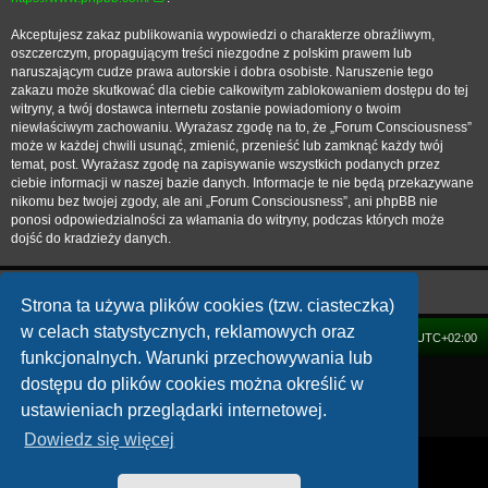
Akceptujesz zakaz publikowania wypowiedzi o charakterze obraźliwym,
oszczerczym, propagującym treści niezgodne z polskim prawem lub
naruszającym cudze prawa autorskie i dobra osobiste. Naruszenie tego
zakazu może skutkować dla ciebie całkowitym zablokowaniem dostępu do tej
witryny, a twój dostawca internetu zostanie powiadomiony o twoim
niewłaściwym zachowaniu. Wyrażasz zgodę na to, że „Forum Consciousness”
może w każdej chwili usunąć, zmienić, przenieść lub zamknąć każdy twój
temat, post. Wyrażasz zgodę na zapisywanie wszystkich podanych przez
ciebie informacji w naszej bazie danych. Informacje te nie będą przekazywane
nikomu bez twojej zgody, ale ani „Forum Consciousness”, ani phpBB nie
ponosi odpowiedzialności za włamania do witryny, podczas których może
dojść do kradzieży danych.
Strona ta używa plików cookies (tzw. ciasteczka)
w celach statystycznych, reklamowych oraz
FORUM
Strefa czasowa
UTC+02:00
funkcjonalnych. Warunki przechowywania lub
Technologię dostarcza
phpBB
® Forum Software © phpBB Limited
dostępu do plików cookies można określić w
Polski pakiet językowy dostarcza
phpBB.pl
ustawieniach przeglądarki internetowej.
Zasady ochrony danych osobowych
|
Regulamin
Dowiedz się więcej