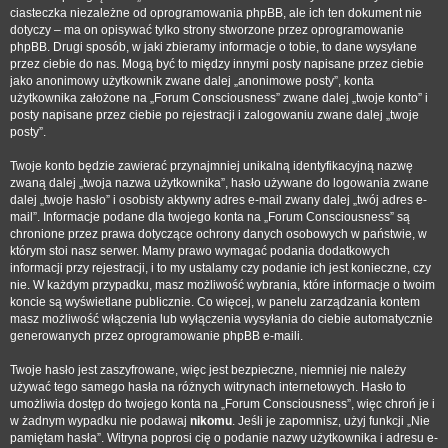
ciasteczka niezależne od oprogramowania phpBB, ale ich ten dokument nie
dotyczy – ma on opisywać tylko strony stworzone przez oprogramowanie
phpBB. Drugi sposób, w jaki zbieramy informacje o tobie, to dane wysyłane
przez ciebie do nas. Mogą być to między innymi posty napisane przez ciebie
jako anonimowy użytkownik zwane dalej „anonimowe posty”, konta
użytkownika założone na „Forum Consciousness” zwane dalej „twoje konto” i
posty napisane przez ciebie po rejestracji i zalogowaniu zwane dalej „twoje
posty”.
Twoje konto będzie zawierać przynajmniej unikalną identyfikacyjną nazwę
zwaną dalej „twoja nazwa użytkownika”, hasło używane do logowania zwane
dalej „twoje hasło” i osobisty aktywny adres e-mail zwany dalej „twój adres e-
mail”. Informacje podane dla twojego konta na „Forum Consciousness” są
chronione przez prawa dotyczące ochrony danych osobowych w państwie, w
którym stoi nasz serwer. Mamy prawo wymagać podania dodatkowych
informacji przy rejestracji, i to my ustalamy czy podanie ich jest konieczne, czy
nie. W każdym przypadku, masz możliwość wybrania, które informacje o twoim
koncie są wyświetlane publicznie. Co więcej, w panelu zarządzania kontem
masz możliwość włączenia lub wyłączenia wysyłania do ciebie automatycznie
generowanych przez oprogramowanie phpBB e-maili.
Twoje hasło jest zaszyfrowane, więc jest bezpieczne, niemniej nie należy
używać tego samego hasła na różnych witrynach internetowych. Hasło to
umożliwia dostęp do twojego konta na „Forum Consciousness”, więc chroń je i
w żadnym wypadku nie podawaj
nikomu
. Jeśli je zapomnisz, użyj funkcji „Nie
pamiętam hasła”. Witryna poprosi cię o podanie nazwy użytkownika i adresu e-