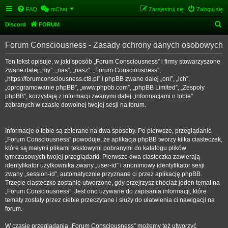
FAQ
mChat
Zarejestruj się
Zaloguj się
S
Discord
FORUM
z
Forum Consciousness - Zasady ochrony danych osobowych
u
k
Ten tekst opisuje, w jaki sposób „Forum Consciousness” i firmy stowarzyszone
zwane dalej „my”, „nas”, „nasz”, „Forum Consciousness”,
a
„https://forumconsciousness.ct8.pl” i phpBB zwane dalej „oni”, „ich”,
j
„oprogramowanie phpBB”, „www.phpbb.com”, „phpBB Limited”, „Zespoły
phpBB”, korzystają z informacji zwanymi dalej „informacjami o tobie”
zebranych w czasie dowolnej twojej sesji na forum.
Informacje o tobie są zbierane na dwa sposoby. Po pierwsze, przeglądanie
„Forum Consciousness” powoduje, że aplikacja phpBB tworzy kilka ciasteczek,
które są małymi plikami tekstowymi pobranymi do katalogu plików
tymczasowych twojej przeglądarki. Pierwsze dwa ciasteczka zawierają
identyfikator użytkownika zwany „user-id” i anonimowy identyfikator sesji
zwany „session-id”, automatycznie przyznane ci przez aplikację phpBB.
Trzecie ciasteczko zostanie utworzone, gdy przejrzysz chociaż jeden temat na
„Forum Consciousness”. Jest ono używane do zapisania informacji, które
tematy zostały przez ciebie przeczytane i służy do ułatwienia ci nawigacji na
forum.
W czasie przeglądania „Forum Consciousness” możemy też utworzyć