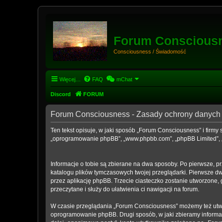
Forum Conscious
Consciousness / Świadomość
Więcej…
FAQ
mChat
Discord
FORUM
Forum Consciousness - Zasady ochrony danyc
Ten tekst opisuje, w jaki sposób „Forum Consciousness” i firmy 
„oprogramowanie phpBB”, „www.phpbb.com”, „phpBB Limited”, „Ze
Informacje o tobie są zbierane na dwa sposoby. Po pierwsze, p
katalogu plików tymczasowych twojej przeglądarki. Pierwsze dwa
przez aplikację phpBB. Trzecie ciasteczko zostanie utworzone, 
przeczytane i służy do ułatwienia ci nawigacji na forum.
W czasie przeglądania „Forum Consciousness” możemy też utwo
oprogramowanie phpBB. Drugi sposób, w jaki zbieramy informac