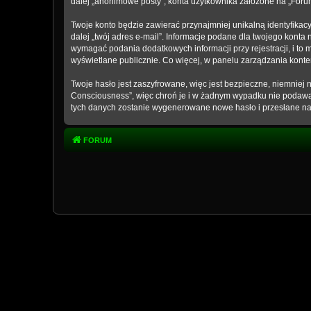
dalej „anonimowe posty”, konta użytkownika założone na „Forum 
Twoje konto będzie zawierać przynajmniej unikalną identyfikac
dalej „twój adres e-mail”. Informacje podane dla twojego kon
wymagać podania dodatkowych informacji przy rejestracji, i to 
wyświetlane publicznie. Co więcej, w panelu zarządzania kon
Twoje hasło jest zaszyfrowane, więc jest bezpieczne, niemniej
Consciousness”, więc chroń je i w żadnym wypadku nie podaw
tych danych zostanie wygenerowane nowe hasło i przesłane na 
FORUM