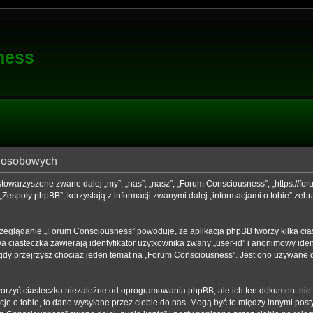
ness
h osobowych
stowarzyszone zwane dalej „my”, „nas”, „nasz”, „Forum Consciousness”, „https://foru
społy phpBB”, korzystają z informacji zwanymi dalej „informacjami o tobie” zebra
rzeglądanie „Forum Consciousness” powoduje, że aplikacja phpBB tworzy kilka cia
 ciasteczka zawierają identyfikator użytkownika zwany „user-id” i anonimowy ident
gdy przejrzysz chociaż jeden temat na „Forum Consciousness”. Jest ono używane do 
rzyć ciasteczka niezależne od oprogramowania phpBB, ale ich ten dokument nie d
je o tobie, to dane wysyłane przez ciebie do nas. Mogą być to między innymi po