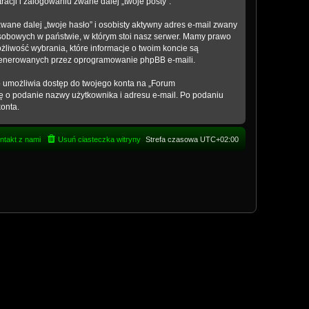
acji i zalogowaniu zwane dalej „twoje posty”.
ane dalej „twoje hasło” i osobisty aktywny adres e-mail zwany
osobowych w państwie, w którym stoi nasz serwer. Mamy prawo
żliwość wybrania, które informacje o twoim koncie są
 generowanych przez oprogramowanie phpBB e-maili.
to umożliwia dostęp do twojego konta na „Forum
 cię o podanie nazwy użytkownika i adresu e-mail. Po podaniu
onta.
ntakt z nami
Usuń ciasteczka witryny
Strefa czasowa
UTC+02:00