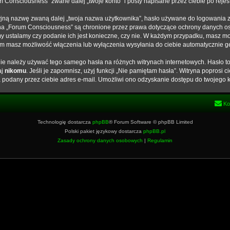
Consciousness” zwane dalej „twoje konto” i posty napisane przez ciebie po rejestr
yjną nazwę zwaną dalej „twoja nazwa użytkownika”, hasło używane do logowania zw
ta na „Forum Consciousness” są chronione przez prawa dotyczące ochrony danych 
my ustalamy czy podanie ich jest konieczne, czy nie. W każdym przypadku, masz mo
tem masz możliwość włączenia lub wyłączenia wysyłania do ciebie automatycznie
 nie należy używać tego samego hasła na różnych witrynach internetowych. Hasło 
aj
nikomu
. Jeśli je zapomnisz, użyj funkcji „Nie pamiętam hasła”. Witryna poprosi
podany przez ciebie adres e-mail. Umożliwi ono odzyskanie dostępu do twojego k
Ko
Technologię dostarcza
phpBB
® Forum Software © phpBB Limited
Polski pakiet językowy dostarcza
phpBB.pl
Zasady ochrony danych osobowych
|
Regulamin