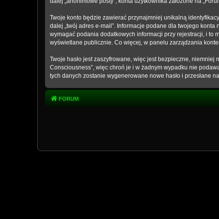
dalej „anonimowe posty”, konta użytkownika założone na „Forum 
Twoje konto będzie zawierać przynajmniej unikalną identyfikac
dalej „twój adres e-mail”. Informacje podane dla twojego kon
wymagać podania dodatkowych informacji przy rejestracji, i to 
wyświetlane publicznie. Co więcej, w panelu zarządzania kon
Twoje hasło jest zaszyfrowane, więc jest bezpieczne, niemniej
Consciousness”, więc chroń je i w żadnym wypadku nie podaw
tych danych zostanie wygenerowane nowe hasło i przesłane na 
FORUM