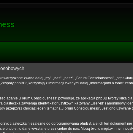
ness
h osobowych
stowarzyszone zwane dalej „my”, „nas”, „nasz”, „Forum Consciousness”, „https://foru
społy phpBB”, korzystają z informacji zwanymi dalej „informacjami o tobie” zebra
rzeglądanie „Forum Consciousness” powoduje, że aplikacja phpBB tworzy kilka cia
 ciasteczka zawierają identyfikator użytkownika zwany „user-id” i anonimowy ident
gdy przejrzysz chociaż jeden temat na „Forum Consciousness”. Jest ono używane do 
rzyć ciasteczka niezależne od oprogramowania phpBB, ale ich ten dokument nie d
je o tobie, to dane wysyłane przez ciebie do nas. Mogą być to między innymi po