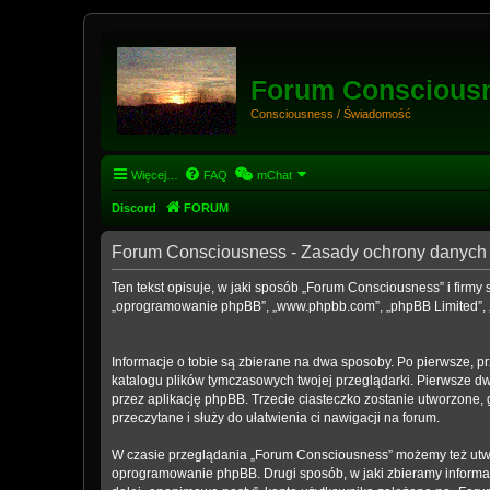
Forum Conscious
Consciousness / Świadomość
Więcej…
FAQ
mChat
Discord
FORUM
Forum Consciousness - Zasady ochrony danyc
Ten tekst opisuje, w jaki sposób „Forum Consciousness” i firmy 
„oprogramowanie phpBB”, „www.phpbb.com”, „phpBB Limited”, „Ze
Informacje o tobie są zbierane na dwa sposoby. Po pierwsze, p
katalogu plików tymczasowych twojej przeglądarki. Pierwsze dwa
przez aplikację phpBB. Trzecie ciasteczko zostanie utworzone, 
przeczytane i służy do ułatwienia ci nawigacji na forum.
W czasie przeglądania „Forum Consciousness” możemy też utwo
oprogramowanie phpBB. Drugi sposób, w jaki zbieramy informac