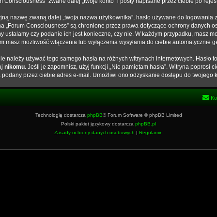
Consciousness” zwane dalej „twoje konto” i posty napisane przez ciebie po rejestr
yjną nazwę zwaną dalej „twoja nazwa użytkownika”, hasło używane do logowania zw
ta na „Forum Consciousness” są chronione przez prawa dotyczące ochrony danych 
my ustalamy czy podanie ich jest konieczne, czy nie. W każdym przypadku, masz mo
tem masz możliwość włączenia lub wyłączenia wysyłania do ciebie automatycznie
 nie należy używać tego samego hasła na różnych witrynach internetowych. Hasło 
aj
nikomu
. Jeśli je zapomnisz, użyj funkcji „Nie pamiętam hasła”. Witryna poprosi
podany przez ciebie adres e-mail. Umożliwi ono odzyskanie dostępu do twojego k
Ko
Technologię dostarcza
phpBB
® Forum Software © phpBB Limited
Polski pakiet językowy dostarcza
phpBB.pl
Zasady ochrony danych osobowych
|
Regulamin