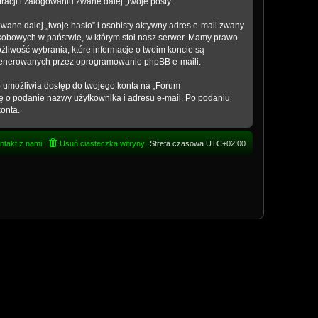
acji i zalogowaniu zwane dalej „twoje posty”.
ane dalej „twoje hasło” i osobisty aktywny adres e-mail zwany
osobowych w państwie, w którym stoi nasz serwer. Mamy prawo
żliwość wybrania, które informacje o twoim koncie są
 generowanych przez oprogramowanie phpBB e-maili.
to umożliwia dostęp do twojego konta na „Forum
 cię o podanie nazwy użytkownika i adresu e-mail. Po podaniu
onta.
ntakt z nami
Usuń ciasteczka witryny
Strefa czasowa
UTC+02:00