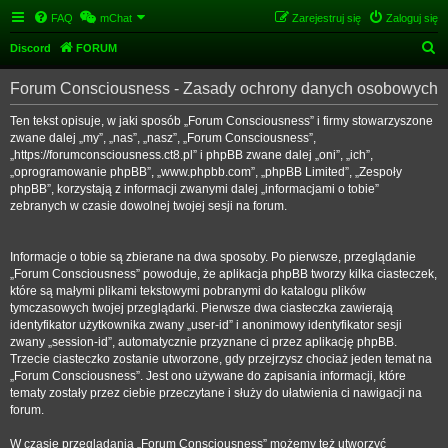
FAQ
mChat
Zarejestruj się
Zaloguj się
S
Discord
FORUM
z
Forum Consciousness - Zasady ochrony danych osobowych
u
k
Ten tekst opisuje, w jaki sposób „Forum Consciousness” i firmy stowarzyszone
zwane dalej „my”, „nas”, „nasz”, „Forum Consciousness”,
a
„https://forumconsciousness.ct8.pl” i phpBB zwane dalej „oni”, „ich”,
j
„oprogramowanie phpBB”, „www.phpbb.com”, „phpBB Limited”, „Zespoły
phpBB”, korzystają z informacji zwanymi dalej „informacjami o tobie”
zebranych w czasie dowolnej twojej sesji na forum.
Informacje o tobie są zbierane na dwa sposoby. Po pierwsze, przeglądanie
„Forum Consciousness” powoduje, że aplikacja phpBB tworzy kilka ciasteczek,
które są małymi plikami tekstowymi pobranymi do katalogu plików
tymczasowych twojej przeglądarki. Pierwsze dwa ciasteczka zawierają
identyfikator użytkownika zwany „user-id” i anonimowy identyfikator sesji
zwany „session-id”, automatycznie przyznane ci przez aplikację phpBB.
Trzecie ciasteczko zostanie utworzone, gdy przejrzysz chociaż jeden temat na
„Forum Consciousness”. Jest ono używane do zapisania informacji, które
tematy zostały przez ciebie przeczytane i służy do ułatwienia ci nawigacji na
forum.
W czasie przeglądania „Forum Consciousness” możemy też utworzyć