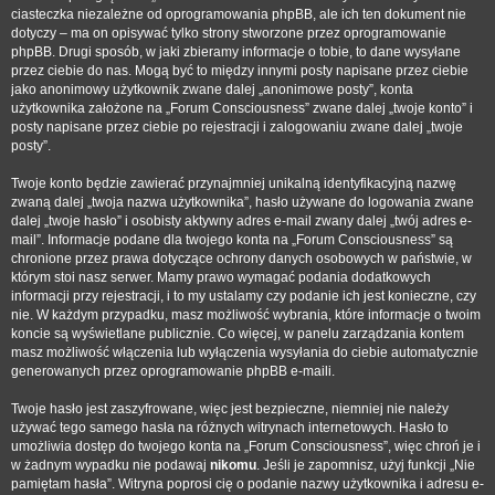
ciasteczka niezależne od oprogramowania phpBB, ale ich ten dokument nie
dotyczy – ma on opisywać tylko strony stworzone przez oprogramowanie
phpBB. Drugi sposób, w jaki zbieramy informacje o tobie, to dane wysyłane
przez ciebie do nas. Mogą być to między innymi posty napisane przez ciebie
jako anonimowy użytkownik zwane dalej „anonimowe posty”, konta
użytkownika założone na „Forum Consciousness” zwane dalej „twoje konto” i
posty napisane przez ciebie po rejestracji i zalogowaniu zwane dalej „twoje
posty”.
Twoje konto będzie zawierać przynajmniej unikalną identyfikacyjną nazwę
zwaną dalej „twoja nazwa użytkownika”, hasło używane do logowania zwane
dalej „twoje hasło” i osobisty aktywny adres e-mail zwany dalej „twój adres e-
mail”. Informacje podane dla twojego konta na „Forum Consciousness” są
chronione przez prawa dotyczące ochrony danych osobowych w państwie, w
którym stoi nasz serwer. Mamy prawo wymagać podania dodatkowych
informacji przy rejestracji, i to my ustalamy czy podanie ich jest konieczne, czy
nie. W każdym przypadku, masz możliwość wybrania, które informacje o twoim
koncie są wyświetlane publicznie. Co więcej, w panelu zarządzania kontem
masz możliwość włączenia lub wyłączenia wysyłania do ciebie automatycznie
generowanych przez oprogramowanie phpBB e-maili.
Twoje hasło jest zaszyfrowane, więc jest bezpieczne, niemniej nie należy
używać tego samego hasła na różnych witrynach internetowych. Hasło to
umożliwia dostęp do twojego konta na „Forum Consciousness”, więc chroń je i
w żadnym wypadku nie podawaj
nikomu
. Jeśli je zapomnisz, użyj funkcji „Nie
pamiętam hasła”. Witryna poprosi cię o podanie nazwy użytkownika i adresu e-