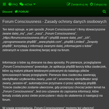
FAQ
mChat
Zarejestruj się
Zaloguj się
S
Discord
FORUM
z
Forum Consciousness - Zasady ochrony danych osobowych
u
k
Ten tekst opisuje, w jaki sposób „Forum Consciousness” i firmy stowarzyszone
zwane dalej „my”, „nas”, „nasz”, „Forum Consciousness”,
a
„https://forumconsciousness.ct8.pl” i phpBB zwane dalej „oni”, „ich”,
j
„oprogramowanie phpBB”, „www.phpbb.com”, „phpBB Limited”, „Zespoły
phpBB”, korzystają z informacji zwanymi dalej „informacjami o tobie”
zebranych w czasie dowolnej twojej sesji na forum.
Informacje o tobie są zbierane na dwa sposoby. Po pierwsze, przeglądanie
„Forum Consciousness” powoduje, że aplikacja phpBB tworzy kilka ciasteczek,
które są małymi plikami tekstowymi pobranymi do katalogu plików
tymczasowych twojej przeglądarki. Pierwsze dwa ciasteczka zawierają
identyfikator użytkownika zwany „user-id” i anonimowy identyfikator sesji
zwany „session-id”, automatycznie przyznane ci przez aplikację phpBB.
Trzecie ciasteczko zostanie utworzone, gdy przejrzysz chociaż jeden temat na
„Forum Consciousness”. Jest ono używane do zapisania informacji, które
tematy zostały przez ciebie przeczytane i służy do ułatwienia ci nawigacji na
forum.
W czasie przeglądania „Forum Consciousness” możemy też utworzyć