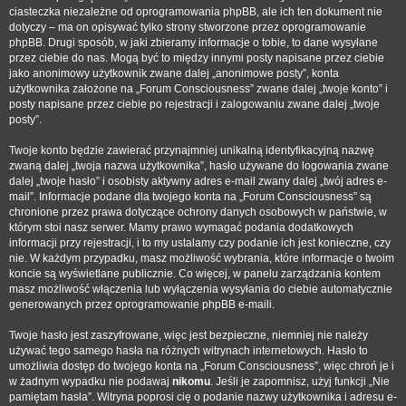
ciasteczka niezależne od oprogramowania phpBB, ale ich ten dokument nie
dotyczy – ma on opisywać tylko strony stworzone przez oprogramowanie
phpBB. Drugi sposób, w jaki zbieramy informacje o tobie, to dane wysyłane
przez ciebie do nas. Mogą być to między innymi posty napisane przez ciebie
jako anonimowy użytkownik zwane dalej „anonimowe posty”, konta
użytkownika założone na „Forum Consciousness” zwane dalej „twoje konto” i
posty napisane przez ciebie po rejestracji i zalogowaniu zwane dalej „twoje
posty”.
Twoje konto będzie zawierać przynajmniej unikalną identyfikacyjną nazwę
zwaną dalej „twoja nazwa użytkownika”, hasło używane do logowania zwane
dalej „twoje hasło” i osobisty aktywny adres e-mail zwany dalej „twój adres e-
mail”. Informacje podane dla twojego konta na „Forum Consciousness” są
chronione przez prawa dotyczące ochrony danych osobowych w państwie, w
którym stoi nasz serwer. Mamy prawo wymagać podania dodatkowych
informacji przy rejestracji, i to my ustalamy czy podanie ich jest konieczne, czy
nie. W każdym przypadku, masz możliwość wybrania, które informacje o twoim
koncie są wyświetlane publicznie. Co więcej, w panelu zarządzania kontem
masz możliwość włączenia lub wyłączenia wysyłania do ciebie automatycznie
generowanych przez oprogramowanie phpBB e-maili.
Twoje hasło jest zaszyfrowane, więc jest bezpieczne, niemniej nie należy
używać tego samego hasła na różnych witrynach internetowych. Hasło to
umożliwia dostęp do twojego konta na „Forum Consciousness”, więc chroń je i
w żadnym wypadku nie podawaj
nikomu
. Jeśli je zapomnisz, użyj funkcji „Nie
pamiętam hasła”. Witryna poprosi cię o podanie nazwy użytkownika i adresu e-