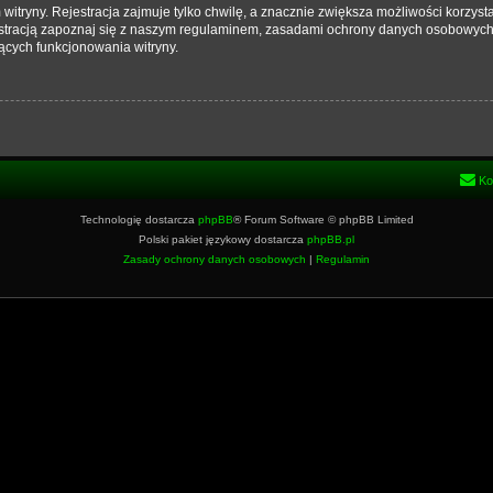
tryny. Rejestracja zajmuje tylko chwilę, a znacznie zwiększa możliwości korzysta
stracją zapoznaj się z naszym regulaminem, zasadami ochrony danych osobowych
ących funkcjonowania witryny.
Ko
Technologię dostarcza
phpBB
® Forum Software © phpBB Limited
Polski pakiet językowy dostarcza
phpBB.pl
Zasady ochrony danych osobowych
|
Regulamin