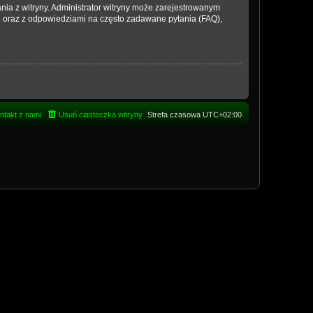
nia z witryny. Administrator witryny może zarejestrowanym
 oraz z odpowiedziami na często zadawane pytania (FAQ),
ntakt z nami
Usuń ciasteczka witryny
Strefa czasowa
UTC+02:00