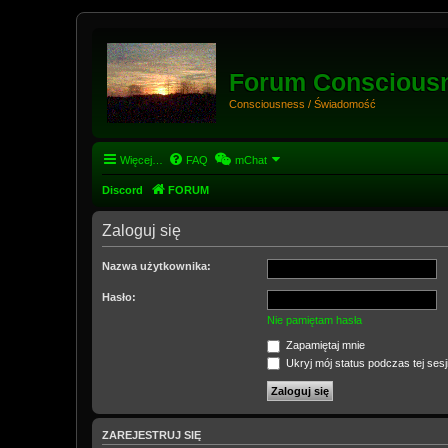
Forum Conscious
Consciousness / Świadomość
Więcej…
FAQ
mChat
Discord
FORUM
Zaloguj się
Nazwa użytkownika:
Hasło:
Nie pamiętam hasła
Zapamiętaj mnie
Ukryj mój status podczas tej sesj
ZAREJESTRUJ SIĘ