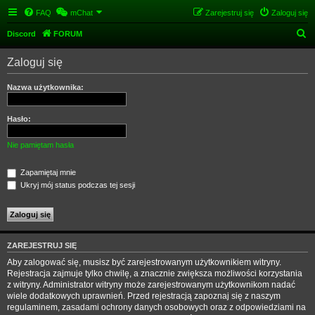
FAQ
mChat
Zarejestruj się
Zaloguj się
S
Discord
FORUM
z
Zaloguj się
u
k
Nazwa użytkownika:
a
j
Hasło:
Nie pamiętam hasła
Zapamiętaj mnie
Ukryj mój status podczas tej sesji
ZAREJESTRUJ SIĘ
Aby zalogować się, musisz być zarejestrowanym użytkownikiem witryny.
Rejestracja zajmuje tylko chwilę, a znacznie zwiększa możliwości korzystania
z witryny. Administrator witryny może zarejestrowanym użytkownikom nadać
wiele dodatkowych uprawnień. Przed rejestracją zapoznaj się z naszym
regulaminem, zasadami ochrony danych osobowych oraz z odpowiedziami na