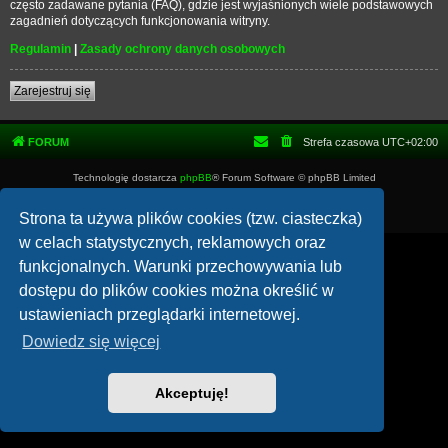
często zadawane pytania (FAQ), gdzie jest wyjaśnionych wiele podstawowych
zagadnień dotyczących funkcjonowania witryny.
Regulamin
|
Zasady ochrony danych osobowych
Zarejestruj się
FORUM
Strefa czasowa
UTC+02:00
Technologię dostarcza
phpBB
® Forum Software © phpBB Limited
Polski pakiet językowy dostarcza
phpBB.pl
Zasady ochrony danych osobowych
|
Regulamin
Strona ta używa plików cookies (tzw. ciasteczka)
w celach statystycznych, reklamowych oraz
funkcjonalnych. Warunki przechowywania lub
dostępu do plików cookies można określić w
ustawieniach przeglądarki internetowej.
Dowiedz się więcej
Akceptuję!