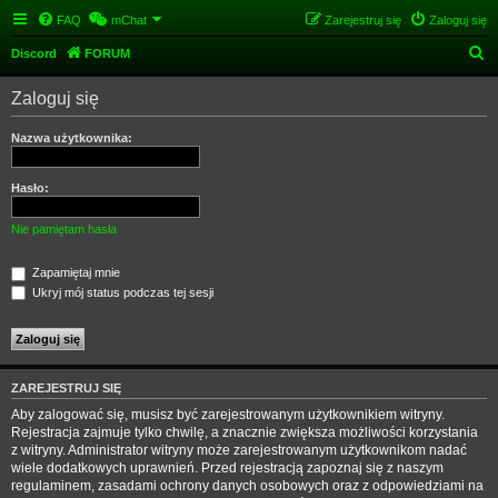
FAQ
mChat
Zarejestruj się
Zaloguj się
S
Discord
FORUM
z
Zaloguj się
u
k
Nazwa użytkownika:
a
j
Hasło:
Nie pamiętam hasła
Zapamiętaj mnie
Ukryj mój status podczas tej sesji
ZAREJESTRUJ SIĘ
Aby zalogować się, musisz być zarejestrowanym użytkownikiem witryny.
Rejestracja zajmuje tylko chwilę, a znacznie zwiększa możliwości korzystania
z witryny. Administrator witryny może zarejestrowanym użytkownikom nadać
wiele dodatkowych uprawnień. Przed rejestracją zapoznaj się z naszym
regulaminem, zasadami ochrony danych osobowych oraz z odpowiedziami na