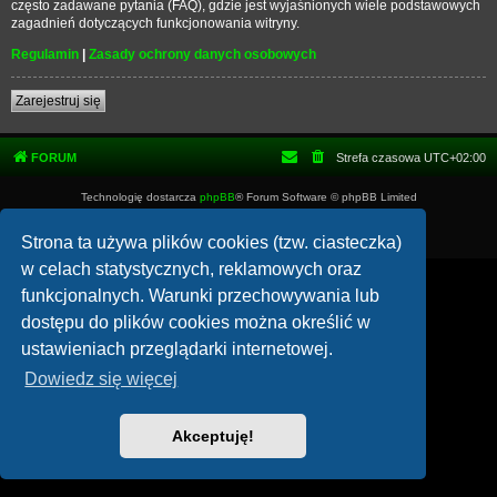
często zadawane pytania (FAQ), gdzie jest wyjaśnionych wiele podstawowych
zagadnień dotyczących funkcjonowania witryny.
Regulamin
|
Zasady ochrony danych osobowych
Zarejestruj się
FORUM
Strefa czasowa
UTC+02:00
Technologię dostarcza
phpBB
® Forum Software © phpBB Limited
Polski pakiet językowy dostarcza
phpBB.pl
Zasady ochrony danych osobowych
|
Regulamin
Strona ta używa plików cookies (tzw. ciasteczka)
w celach statystycznych, reklamowych oraz
funkcjonalnych. Warunki przechowywania lub
dostępu do plików cookies można określić w
ustawieniach przeglądarki internetowej.
Dowiedz się więcej
Akceptuję!