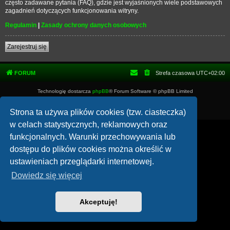
często zadawane pytania (FAQ), gdzie jest wyjaśnionych wiele podstawowych
zagadnień dotyczących funkcjonowania witryny.
Regulamin
|
Zasady ochrony danych osobowych
Zarejestruj się
FORUM
Strefa czasowa
UTC+02:00
Technologię dostarcza
phpBB
® Forum Software © phpBB Limited
Polski pakiet językowy dostarcza
phpBB.pl
Zasady ochrony danych osobowych
|
Regulamin
Strona ta używa plików cookies (tzw. ciasteczka)
w celach statystycznych, reklamowych oraz
funkcjonalnych. Warunki przechowywania lub
dostępu do plików cookies można określić w
ustawieniach przeglądarki internetowej.
Dowiedz się więcej
Akceptuję!