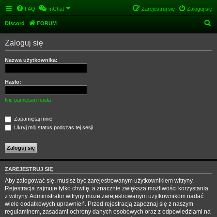
FAQ
mChat
Zarejestruj się
Zaloguj się
S
Discord
FORUM
z
Zaloguj się
u
k
Nazwa użytkownika:
a
j
Hasło:
Nie pamiętam hasła
Zapamiętaj mnie
Ukryj mój status podczas tej sesji
ZAREJESTRUJ SIĘ
Aby zalogować się, musisz być zarejestrowanym użytkownikiem witryny.
Rejestracja zajmuje tylko chwilę, a znacznie zwiększa możliwości korzystania
z witryny. Administrator witryny może zarejestrowanym użytkownikom nadać
wiele dodatkowych uprawnień. Przed rejestracją zapoznaj się z naszym
regulaminem, zasadami ochrony danych osobowych oraz z odpowiedziami na