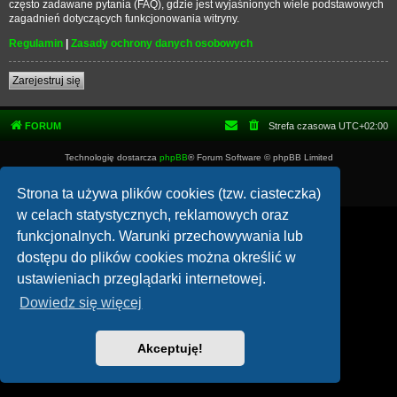
często zadawane pytania (FAQ), gdzie jest wyjaśnionych wiele podstawowych
zagadnień dotyczących funkcjonowania witryny.
Regulamin
|
Zasady ochrony danych osobowych
Zarejestruj się
FORUM
Strefa czasowa
UTC+02:00
Technologię dostarcza
phpBB
® Forum Software © phpBB Limited
Polski pakiet językowy dostarcza
phpBB.pl
Zasady ochrony danych osobowych
|
Regulamin
Strona ta używa plików cookies (tzw. ciasteczka)
w celach statystycznych, reklamowych oraz
funkcjonalnych. Warunki przechowywania lub
dostępu do plików cookies można określić w
ustawieniach przeglądarki internetowej.
Dowiedz się więcej
Akceptuję!