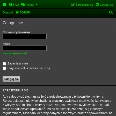
FAQ
mChat
Zarejestruj się
Zaloguj się
S
Discord
FORUM
z
Zaloguj się
u
k
Nazwa użytkownika:
a
j
Hasło:
Nie pamiętam hasła
Zapamiętaj mnie
Ukryj mój status podczas tej sesji
ZAREJESTRUJ SIĘ
Aby zalogować się, musisz być zarejestrowanym użytkownikiem witryny.
Rejestracja zajmuje tylko chwilę, a znacznie zwiększa możliwości korzystania
z witryny. Administrator witryny może zarejestrowanym użytkownikom nadać
wiele dodatkowych uprawnień. Przed rejestracją zapoznaj się z naszym
regulaminem, zasadami ochrony danych osobowych oraz z odpowiedziami na