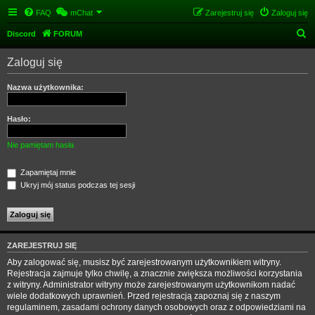
FAQ
mChat
Zarejestruj się
Zaloguj się
S
Discord
FORUM
z
Zaloguj się
u
k
Nazwa użytkownika:
a
j
Hasło:
Nie pamiętam hasła
Zapamiętaj mnie
Ukryj mój status podczas tej sesji
ZAREJESTRUJ SIĘ
Aby zalogować się, musisz być zarejestrowanym użytkownikiem witryny.
Rejestracja zajmuje tylko chwilę, a znacznie zwiększa możliwości korzystania
z witryny. Administrator witryny może zarejestrowanym użytkownikom nadać
wiele dodatkowych uprawnień. Przed rejestracją zapoznaj się z naszym
regulaminem, zasadami ochrony danych osobowych oraz z odpowiedziami na