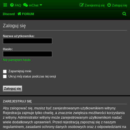
FAQ
mChat
Zarejestruj się
Zaloguj się
S
Discord
FORUM
z
Zaloguj się
u
k
Nazwa użytkownika:
a
j
Hasło:
Nie pamiętam hasła
Zapamiętaj mnie
Ukryj mój status podczas tej sesji
ZAREJESTRUJ SIĘ
Aby zalogować się, musisz być zarejestrowanym użytkownikiem witryny.
Rejestracja zajmuje tylko chwilę, a znacznie zwiększa możliwości korzystania
z witryny. Administrator witryny może zarejestrowanym użytkownikom nadać
wiele dodatkowych uprawnień. Przed rejestracją zapoznaj się z naszym
regulaminem, zasadami ochrony danych osobowych oraz z odpowiedziami na