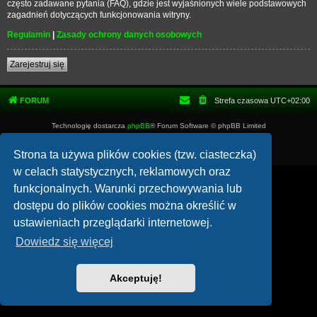
często zadawane pytania (FAQ), gdzie jest wyjaśnionych wiele podstawowych
zagadnień dotyczących funkcjonowania witryny.
Regulamin
|
Zasady ochrony danych osobowych
Zarejestruj się
FORUM
Strefa czasowa
UTC+02:00
Technologię dostarcza
phpBB
® Forum Software © phpBB Limited
Polski pakiet językowy dostarcza
phpBB.pl
Zasady ochrony danych osobowych
|
Regulamin
Strona ta używa plików cookies (tzw. ciasteczka)
w celach statystycznych, reklamowych oraz
funkcjonalnych. Warunki przechowywania lub
dostępu do plików cookies można określić w
ustawieniach przeglądarki internetowej.
Dowiedz się więcej
Akceptuję!