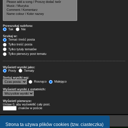
Przeszukaj subfora:
Tak
Nie
Szukaj w:
Temat i treść posta
Tylko treść posta
Tylko tytuły tematów
Tylko pierwszy post tematu
Wyświetl wyniki jako:
Posty
Tematy
Sortuj wyniki wg:
Rosnąco
Malejąco
Wyświetl wyniki z ostatnich:
Wyświetl pierwsze:
Ustaw 0, aby wyświetlić cały post.
znaków w poście
Strona ta używa plików cookies (tzw. ciasteczka)