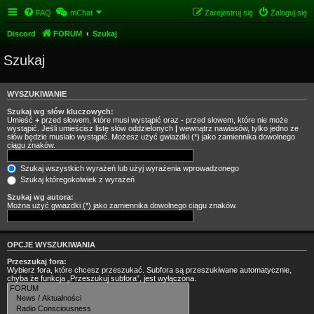
FAQ
mChat
Zarejestruj się
Zaloguj się
Discord
FORUM
Szukaj
Szukaj
WYSZUKIWANIE
Szukaj wg słów kluczowych:
Umieść
+
przed słowem, które musi wystąpić oraz
-
przed słowem, które nie może
wystąpić. Jeśli umieścisz listę słów oddzielonych
|
wewnątrz nawiasów, tylko jedno ze
słów będzie musiało wystąpić. Możesz użyć gwiazdki (*) jako zamiennika dowolnego
ciągu znaków.
Szukaj wszystkich wyrażeń lub użyj wyrażenia wprowadzonego
Szukaj któregokolwiek z wyrażeń
Szukaj wg autora:
Można użyć gwiazdki (*) jako zamiennika dowolnego ciągu znaków.
OPCJE WYSZUKIWANIA
Przeszukaj fora:
Wybierz fora, które chcesz przeszukać. Subfora są przeszukiwane automatycznie,
chyba że funkcja „Przeszukuj subfora”, jest wyłączona.