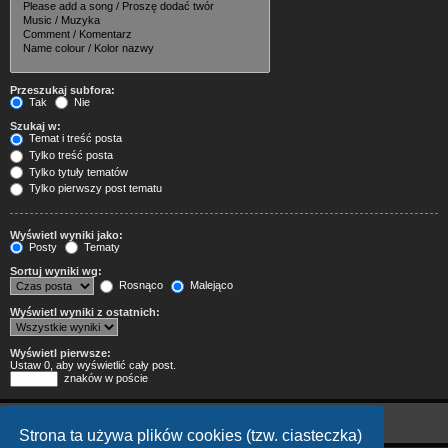
Przeszukaj subfora:
Tak
Nie
Szukaj w:
Temat i treść posta
Tylko treść posta
Tylko tytuły tematów
Tylko pierwszy post tematu
Wyświetl wyniki jako:
Posty
Tematy
Sortuj wyniki wg:
Rosnąco
Malejąco
Wyświetl wyniki z ostatnich:
Wyświetl pierwsze:
Ustaw 0, aby wyświetlić cały post.
znaków w poście
Strona ta używa plików cookies (tzw. ciasteczka)