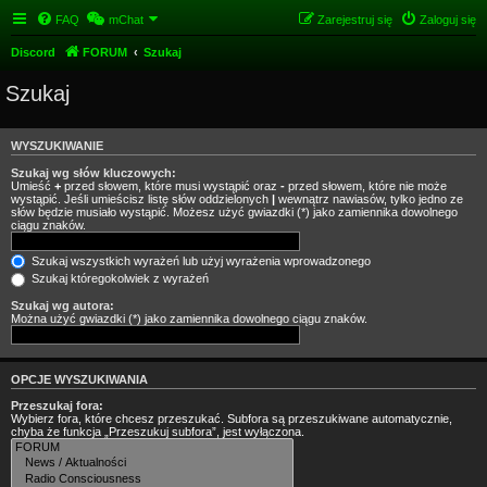
FAQ
mChat
Zarejestruj się
Zaloguj się
Discord
FORUM
Szukaj
Szukaj
WYSZUKIWANIE
Szukaj wg słów kluczowych:
Umieść
+
przed słowem, które musi wystąpić oraz
-
przed słowem, które nie może
wystąpić. Jeśli umieścisz listę słów oddzielonych
|
wewnątrz nawiasów, tylko jedno ze
słów będzie musiało wystąpić. Możesz użyć gwiazdki (*) jako zamiennika dowolnego
ciągu znaków.
Szukaj wszystkich wyrażeń lub użyj wyrażenia wprowadzonego
Szukaj któregokolwiek z wyrażeń
Szukaj wg autora:
Można użyć gwiazdki (*) jako zamiennika dowolnego ciągu znaków.
OPCJE WYSZUKIWANIA
Przeszukaj fora:
Wybierz fora, które chcesz przeszukać. Subfora są przeszukiwane automatycznie,
chyba że funkcja „Przeszukuj subfora”, jest wyłączona.