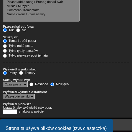
Przeszukaj subfora:
Tak
Nie
Szukaj w:
Temat i treść posta
Tylko treść posta
Tylko tytuły tematów
Tylko pierwszy post tematu
Wyświetl wyniki jako:
Posty
Tematy
Sortuj wyniki wg:
Rosnąco
Malejąco
Wyświetl wyniki z ostatnich:
Wyświetl pierwsze:
Ustaw 0, aby wyświetlić cały post.
znaków w poście
Strona ta używa plików cookies (tzw. ciasteczka)