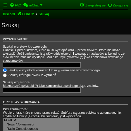
FAQ
mChat
Zarejestruj się
Zaloguj się
Discord
FORUM
Szukaj
Szukaj
WYSZUKIWANIE
Szukaj wg słów kluczowych:
Umieść
+
przed słowem, które musi wystąpić oraz
-
przed słowem, które nie może
wystąpić. Jeśli umieścisz listę słów oddzielonych
|
wewnątrz nawiasów, tylko jedno ze
słów będzie musiało wystąpić. Możesz użyć gwiazdki (*) jako zamiennika dowolnego
ciągu znaków.
Szukaj wszystkich wyrażeń lub użyj wyrażenia wprowadzonego
Szukaj któregokolwiek z wyrażeń
Szukaj wg autora:
Można użyć gwiazdki (*) jako zamiennika dowolnego ciągu znaków.
OPCJE WYSZUKIWANIA
Przeszukaj fora:
Wybierz fora, które chcesz przeszukać. Subfora są przeszukiwane automatycznie,
chyba że funkcja „Przeszukuj subfora”, jest wyłączona.