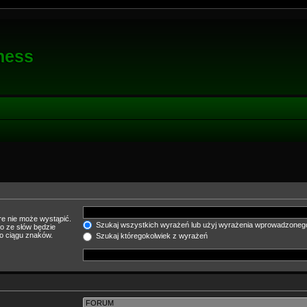
ness
e nie może wystąpić.
Szukaj wszystkich wyrażeń lub użyj wyrażenia wprowadzoneg
o ze słów będzie
o ciągu znaków.
Szukaj któregokolwiek z wyrażeń