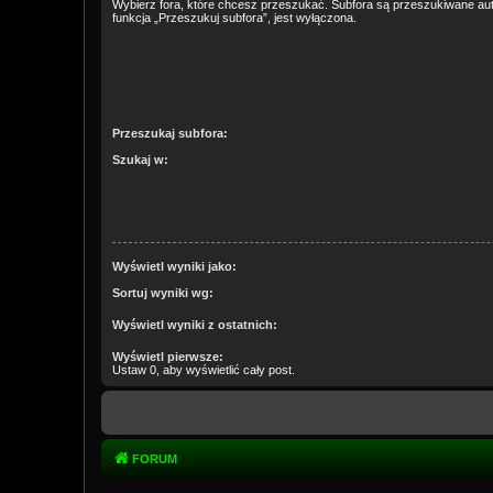
Wybierz fora, które chcesz przeszukać. Subfora są przeszukiwane au
funkcja „Przeszukuj subfora”, jest wyłączona.
Przeszukaj subfora:
Szukaj w:
Wyświetl wyniki jako:
Sortuj wyniki wg:
Wyświetl wyniki z ostatnich:
Wyświetl pierwsze:
Ustaw 0, aby wyświetlić cały post.
FORUM