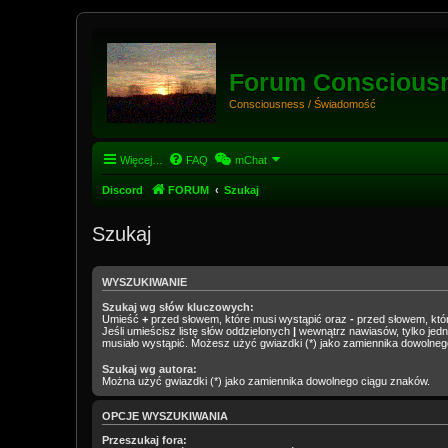
Forum Conscious
Consciousness / Świadomość
Więcej…
FAQ
mChat
Discord
FORUM
Szukaj
Szukaj
WYSZUKIWANIE
Szukaj wg słów kluczowych:
Umieść
+
przed słowem, które musi wystąpić oraz
-
przed słowem, któr
Jeśli umieścisz listę słów oddzielonych
|
wewnątrz nawiasów, tylko jedn
musiało wystąpić. Możesz użyć gwiazdki (*) jako zamiennika dowolneg
Szukaj wg autora:
Można użyć gwiazdki (*) jako zamiennika dowolnego ciągu znaków.
OPCJE WYSZUKIWANIA
Przeszukaj fora: