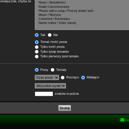
tomatycznie, chyba że
Tak
Nie
Temat i treść posta
Tylko treść posta
Tylko tytuły tematów
Tylko pierwszy post tematu
Posty
Tematy
Rosnąco
Malejąco
znaków w poście
Ko