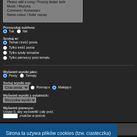
Przeszukaj subfora:
Tak
Nie
Szukaj w:
Temat i treść posta
Tylko treść posta
Tylko tytuły tematów
Tylko pierwszy post tematu
Wyświetl wyniki jako:
Posty
Tematy
Sortuj wyniki wg:
Rosnąco
Malejąco
Wyświetl wyniki z ostatnich:
Wyświetl pierwsze:
Ustaw 0, aby wyświetlić cały post.
znaków w poście
Strona ta używa plików cookies (tzw. ciasteczka)