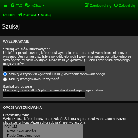
FAQ
mChat
Zarejestruj się
Zaloguj się
Discord
FORUM
Szukaj
Szukaj
WYSZUKIWANIE
Szukaj wg słów kluczowych:
Umieść
+
przed słowem, które musi wystąpić oraz
-
przed słowem, które nie może
wystąpić. Jeśli umieścisz listę słów oddzielonych
|
wewnątrz nawiasów, tylko jedno ze
słów będzie musiało wystąpić. Możesz użyć gwiazdki (*) jako zamiennika dowolnego
ciągu znaków.
Szukaj wszystkich wyrażeń lub użyj wyrażenia wprowadzonego
Szukaj któregokolwiek z wyrażeń
Szukaj wg autora:
Można użyć gwiazdki (*) jako zamiennika dowolnego ciągu znaków.
OPCJE WYSZUKIWANIA
Przeszukaj fora:
Wybierz fora, które chcesz przeszukać. Subfora są przeszukiwane automatycznie,
chyba że funkcja „Przeszukuj subfora”, jest wyłączona.