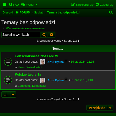
FAQ
mChat
Zarejestruj się
Zaloguj się
S
Discord
FORUM
Szukaj
Tematy bez odpowiedzi
z
Tematy bez odpowiedzi
u
Wyszukiwanie zaawansowane
k
Szukaj
Wyszukiwanie zaawansowane
a
Znaleziono 2 wyniki • Strona
1
z
1
j
Tematy
Consciousness Not Free #1
Ostatni post autor:
«
14 sty 2024, 21:15
Artur Bylina
w
News / Aktualności
Polskie twory 1#
Ostatni post autor:
«
31 paź 2019, 1:01
Artur Bylina
w
Comment / Komentarz
Znaleziono 2 wyniki • Strona
1
z
1
Przejdź do