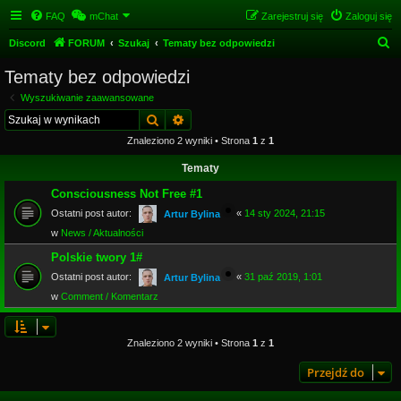
FAQ
mChat
Zarejestruj się
Zaloguj się
S
Discord
FORUM
Szukaj
Tematy bez odpowiedzi
z
Tematy bez odpowiedzi
u
Wyszukiwanie zaawansowane
k
Szukaj
Wyszukiwanie zaawansowane
a
Znaleziono 2 wyniki • Strona
1
z
1
j
Tematy
Consciousness Not Free #1
Ostatni post autor:
«
14 sty 2024, 21:15
Artur Bylina
w
News / Aktualności
Polskie twory 1#
Ostatni post autor:
«
31 paź 2019, 1:01
Artur Bylina
w
Comment / Komentarz
Znaleziono 2 wyniki • Strona
1
z
1
Przejdź do