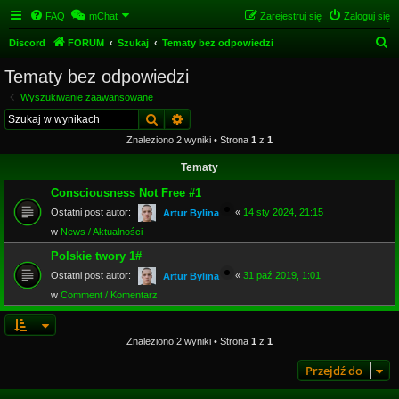
FAQ
mChat
Zarejestruj się
Zaloguj się
S
Discord
FORUM
Szukaj
Tematy bez odpowiedzi
z
Tematy bez odpowiedzi
u
Wyszukiwanie zaawansowane
k
Szukaj
Wyszukiwanie zaawansowane
a
Znaleziono 2 wyniki • Strona
1
z
1
j
Tematy
Consciousness Not Free #1
Ostatni post autor:
«
14 sty 2024, 21:15
Artur Bylina
w
News / Aktualności
Polskie twory 1#
Ostatni post autor:
«
31 paź 2019, 1:01
Artur Bylina
w
Comment / Komentarz
Znaleziono 2 wyniki • Strona
1
z
1
Przejdź do