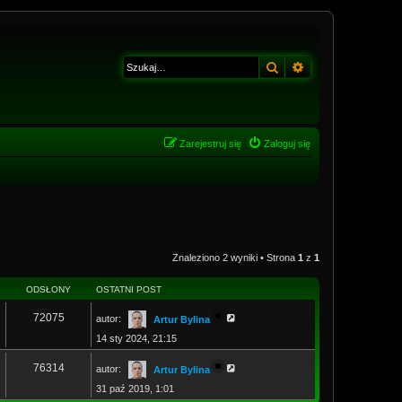
Szukaj
Wyszukiwanie z
Zarejestruj się
Zaloguj się
Znaleziono 2 wyniki • Strona
1
z
1
ODSŁONY
OSTATNI POST
72075
autor:
Artur Bylina
14 sty 2024, 21:15
76314
autor:
Artur Bylina
31 paź 2019, 1:01