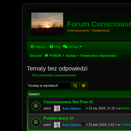
Forum Conscious
Consciousness / Świadomość
Więcej…
FAQ
mChat
Discord
FORUM
Szukaj
Tematy bez odpowiedzi
Tematy bez odpowiedzi
Wyszukiwanie zaawansowane
Szukaj
Wyszukiwanie zaawans
TEMATY
Consciousness Not Free #1
autor:
»
14 sty 2024, 21:15
» w
News /
Artur Bylina
Polskie twory 1#
autor:
»
31 paź 2019, 1:01
» w
Commen
Artur Bylina