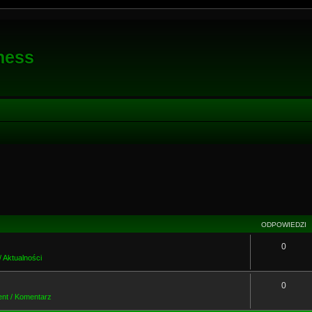
ness
owane
ODPOWIEDZI
0
 Aktualności
0
t / Komentarz