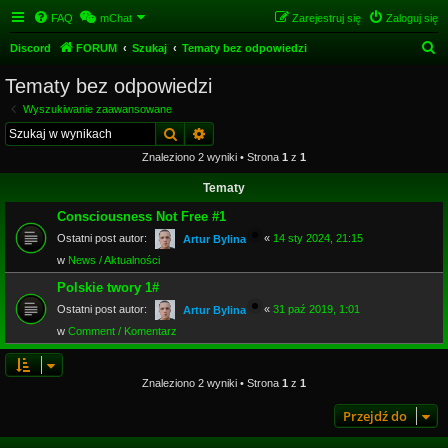
FAQ
mChat
Zarejestruj się
Zaloguj się
S
Discord
FORUM
Szukaj
Tematy bez odpowiedzi
z
Tematy bez odpowiedzi
u
Wyszukiwanie zaawansowane
k
Szukaj
Wyszukiwanie zaawansowane
a
Znaleziono 2 wyniki • Strona
1
z
1
j
Tematy
Consciousness Not Free #1
Ostatni post autor:
«
14 sty 2024, 21:15
Artur Bylina
w
News / Aktualności
Polskie twory 1#
Ostatni post autor:
«
31 paź 2019, 1:01
Artur Bylina
w
Comment / Komentarz
Znaleziono 2 wyniki • Strona
1
z
1
Przejdź do