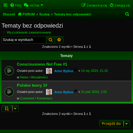
FAQ
mChat
Zarejestruj się
Zaloguj się
S
Discord
FORUM
Szukaj
Tematy bez odpowiedzi
z
Tematy bez odpowiedzi
u
Wyszukiwanie zaawansowane
k
Szukaj
Wyszukiwanie zaawansowane
a
Znaleziono 2 wyniki • Strona
1
z
1
j
Tematy
Consciousness Not Free #1
Ostatni post autor:
«
14 sty 2024, 21:15
Artur Bylina
w
News / Aktualności
Polskie twory 1#
Ostatni post autor:
«
31 paź 2019, 1:01
Artur Bylina
w
Comment / Komentarz
Znaleziono 2 wyniki • Strona
1
z
1
Przejdź do